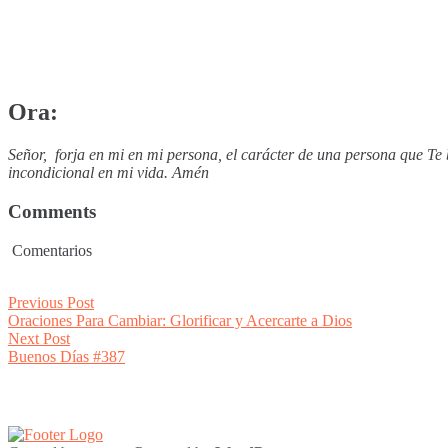
Ora:
Señor, forja en mi en mi persona, el carácter de una persona que T
incondicional en mi vida. Amén
Comments
Comentarios
Post
Previous
Previous Post
post:
Oraciones Para Cambiar: Glorificar y Acercarte a Dios
navigation
Next
Next Post
post:
Buenos Días #387