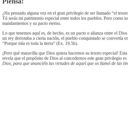
Piensa:
¿Ha pensado alguna vez en el gran privilegio de ser llamado “el tesoro
Tú serás mi patrimonio especial entre todos los pueblos. Pero como tod
mandamientos y su pacto eterno.
Lo que tenemos aquí es, de hecho, es un pacto o alianza entre el Dios
un rey derrotaba a cierta nación, el pueblo conquistado se convertía en
“Porque mía es toda la tierra” (Ex. 19.5b).
¡Pero qué maravilla que Dios quiera hacernos su tesoro especial! Esta 
revela que el propósito de Dios al concedernos este gran privilegio e
Dios, para que anunciéis las virtudes de aquel que os llamó de las tin