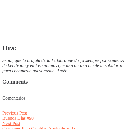
Ora:
Señor, que la brujula de tu Palabra me dirija siempre por senderos
de bendicion y en los caminos que dezconozco me de la sabidurai
para encontrate nuevamente. Amén.
Comments
Comentarios
Post
Previous
Previous Post
post:
Buenos Días #90
navigation
Next
Next Post
post:
Oraciones Para Cambiar: Soplo de Vida