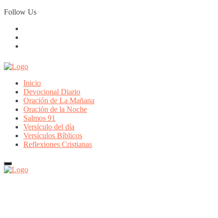
Skip
Follow Us
to
content
Inicio
Devocional Diario
Oración de La Mañana
Oración de la Noche
Salmos 91
Versículo del día
Versículos Bíblicos
Reflexiones Cristianas