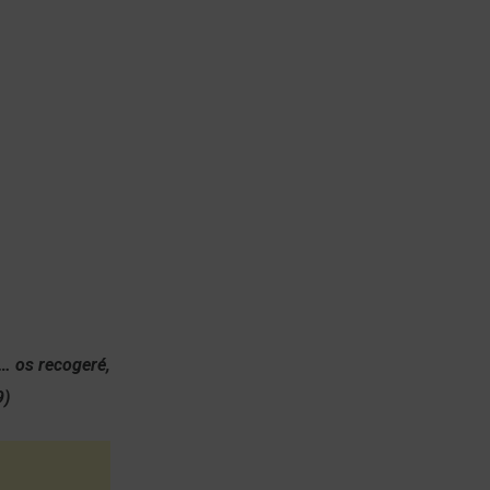
 … os recogeré,
9)