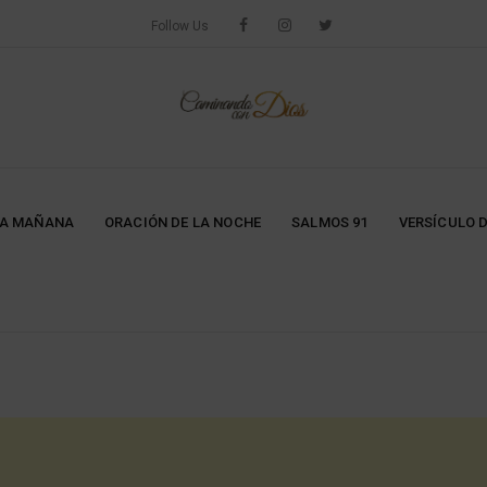
Follow Us
LA MAÑANA
ORACIÓN DE LA NOCHE
SALMOS 91
VERSÍCULO D