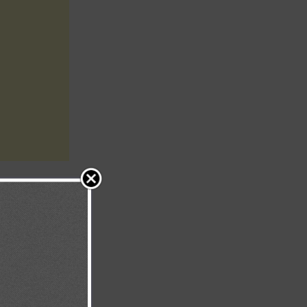
 los israelitas
usalén.