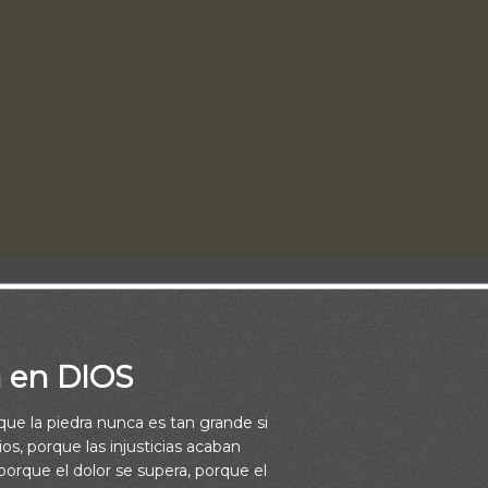
s era copero del rey, su corazón se inquietó por la situación de
a en DIOS
 de su ciudad. Con el permiso del rey, se propuso reconstruir Jer
osos obstáculos pero se negó a dejar que ellos lo distrajeran.
rque la piedra nunca es tan grande si
os, porque las injusticias acaban
orque el dolor se supera, porque el
, aprendemos la importancia de: