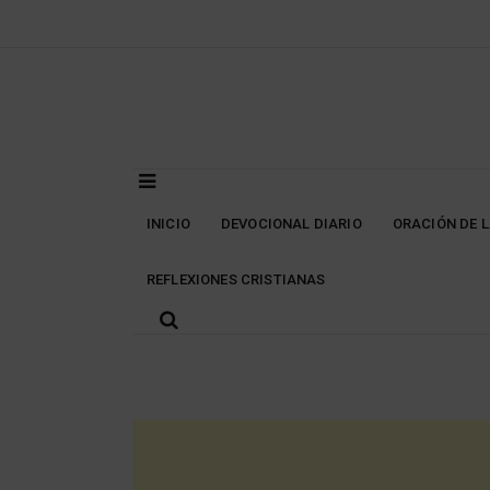
Skip
to
content
INICIO
DEVOCIONAL DIARIO
ORACIÓN DE 
REFLEXIONES CRISTIANAS