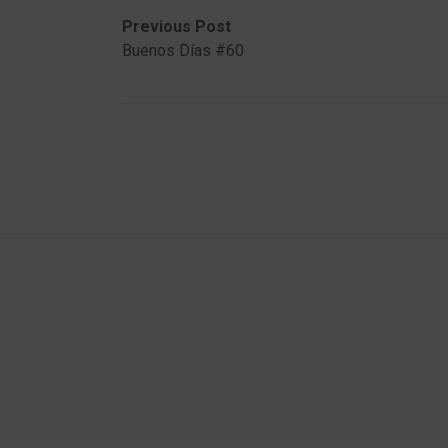
Post
Previous
Next
Previous Post
post:
post:
Buenos Días #60
navigation