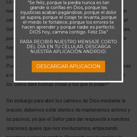
La oración es el medio por el cual el Señor penetra en
"Se feliz, porque la piedra nunca es tan
grande si confías en Dios, porque las
nuestros corazones y nos fortalece para portar cualquier
injusticias acaban pagándose, porque el dolor
se supera, porque el coraje te levanta, porque
carga. Siempre que se haga con fe, la oración permitirá al
el miedo te fortalece, porque los errores te
hacen aprender y porque nadie es perfecto.
Señor obrar para suplir nuestras necesidades específicas,
DIOS hoy, camina contigo. Feliz Día."
porque Él ya las conoce. En Mateo 7:9-11: “
¿Qué hombre
PARA RECIBIR NUESTRO MENSAJE CORTO
DEL DÍA EN TU CELULAR, DESCARGA
hay de vosotros, que si su hijo le pide pan, le dará una
NUESTRA APLICACIÓN ANDROID.
piedra? ¿O si le pide un pescado, le dará una serpiente?
Pues si vosotros, siendo malos, sabéis dar buenas dádivas
DESCARGAR APLICACION
a vuestros hijos, ¿cuánto más vuestro Padre que está en
los cielos dará buenas cosas a los que le pidan?”
Sin embargo para abrir los caminos de Dios mediante la
oración, debemos estar atentos de mantenernos activos y
no pasivos, ya que el Señor para dar respuesta a nuestras
oraciones quiere que nos involucremos, empezando