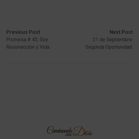
Post
Previous
Next
Previous Post
Next Post
post:
post:
Promesa # 45: Soy
21 de Septiembre:
navigation
Resurrección y Vida.
Segunda Oportunidad.