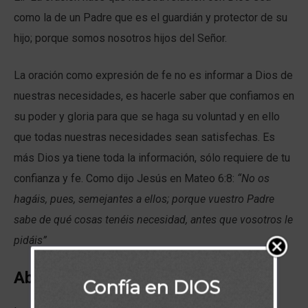
como la de un Padre que es el guardián y protector de su
hijo; porque somos nosotros hijos del Señor.
La oración como expresión de fe no es informar a Dios de
nuestras necesidades, es hacerle saber que confiamos en
su poder y gloria para que se haga su voluntad y en ello
que todas nuestras necesidades sean satisfechas. Es
más Dios ya tiene toda la información, sólo requiere de tu
confianza y fe. Como dijo Jesús en Mateo 6:8:
“No os
hagáis, pues, semejantes a ellos; porque vuestro Padre
sabe de qué cosas tenéis necesidad, antes que vosotros le
pidáis”
Abre los caminos a Dios
Confía en DIOS