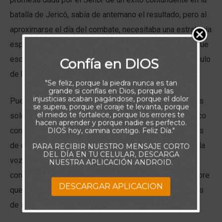
batalla de Jericó, sabía de antemano el resultado, pero al
aproximarse el día del combate, necesitaba una estrategia
específica para obtener la victoria. Probablemente, lo que
escuchó al Señor decir, una parte mostrada en el versículo
Confía en DIOS
de hoy, debió haberlo dejado boquiabierto.
"Se feliz, porque la piedra nunca es tan
grande si confías en Dios, porque las
injusticias acaban pagándose, porque el dolor
Puede uno imaginar la gran confusión que invadiría a los
se supera, porque el coraje te levanta, porque
el miedo te fortalece, porque los errores te
soldados al escuchar que debian llevar a cabo esta poco
hacen aprender y porque nadie es perfecto.
común estrategia de batalla. Sin embargo, en momentos
DIOS hoy, camina contigo. Feliz Día."
de duda como estos, es que vale la pena recordar que la
PARA RECIBIR NUESTRO MENSAJE CORTO
DEL DÍA EN TU CELULAR, DESCARGA
voz de Dios se sobrepone a la nuestra y a nuestras
NUESTRA APLICACIÓN ANDROID.
convicciones dándonos el mejor camino a seguir, siempre
DESCARGAR APLICACION
que no olvidemos los tres requisitos para beneficiarnos
de sus instrucciones: