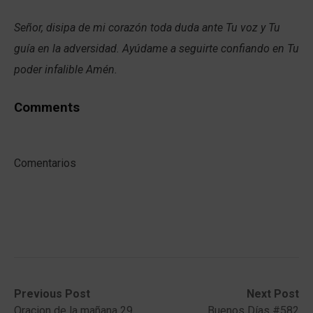
Señor, disipa de mi corazón toda duda ante Tu voz y Tu
guía en la adversidad. Ayúdame a seguirte confiando en Tu
poder infalible Amén.
Comments
Comentarios
Post
Previous
Next
Previous Post
Next Post
post:
post:
Oracion de la mañana 29
Buenos Días #582