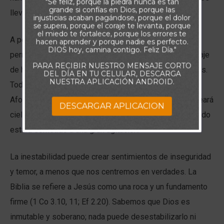
"Se feliz, porque la piedra nunca es tan
grande si confías en Dios, porque las
lleva a preguntar: ¿Hay algo que sea firme?
injusticias acaban pagándose, porque el dolor
se supera, porque el coraje te levanta, porque
el miedo te fortalece, porque los errores te
A pesar de lo aterradoras que parecen estas cosas,
hacen aprender y porque nadie es perfecto.
DIOS hoy, camina contigo. Feliz Día."
permítame darle un ejemplo aun más grande. En el pasaje
PARA RECIBIR NUESTRO MENSAJE CORTO
de hoy, vemos que los cielos y la tierra serán sacudidos.
DEL DÍA EN TU CELULAR, DESCARGA
NUESTRA APLICACIÓN ANDROID.
Todo será destruido —quemado, para ser exacto.
Afortunadamente, tenemos la promesa de que Dios creará
DESCARGAR APLICACION
cielos y tierra nuevos, pero mientras tanto nuestro mundo
estará sometido a una gran agitación.
La inestabilidad puede crear sentimientos de inseguridad
y temor, a menos que nos centremos en verdades. La
Biblia se refiere a Jesús como una roca y un fundamento
firme (1 Co 3.10, 11; Ef 2.20). Sabemos que Dios es
inmutable y soberano; nada puede desestabilizarlo ni