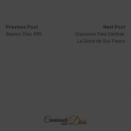
Post
Previous
Next
Previous Post
Next Post
post:
post:
Buenos Días #89
Oraciones Para Cambiar:
navigation
La Gloria de Sus Pasos