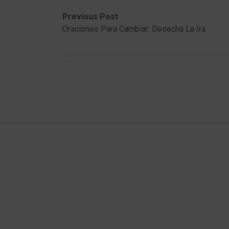
Post
Previous
Next
Previous Post
post:
post:
Oraciones Para Cambiar: Desecha La Ira
navigation