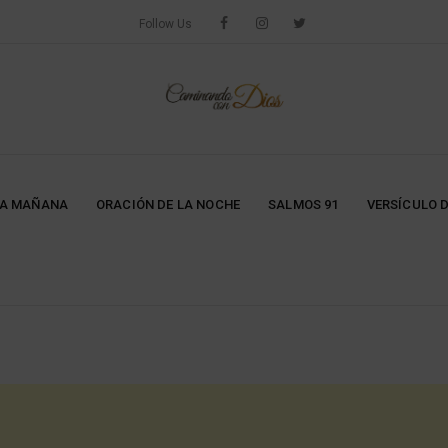
Follow Us
LA MAÑANA
ORACIÓN DE LA NOCHE
SALMOS 91
VERSÍCULO D