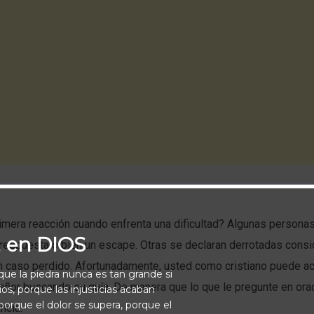
imera reacción cuando enfrenta una dificultad? Algunas personas
a en DIOS
respuesta o bien un escape. Otras se declaran derrotadas consi
n caso perdido. Afortunadamente, usted como cristiano puede ac
rque la piedra nunca es tan grande si
eñor buscando su guía. De manera que lo que le pregunte en ora
os, porque las injusticias acaban
orque el dolor se supera, porque el
ncia.