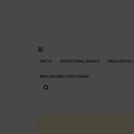
Skip
to
content
INICIO
DEVOCIONAL DIARIO
ORACIÓN DE 
REFLEXIONES CRISTIANAS