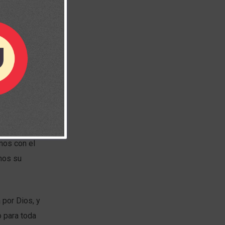
 Ese camino
o de Dios.
amos con el
emos su
 por Dios, y
o para toda