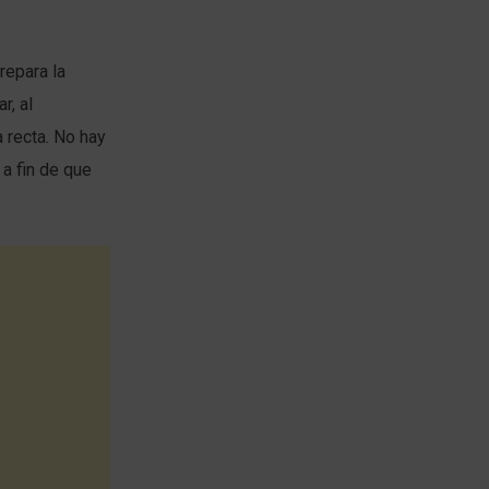
repara la
r, al
 recta. No hay
a fin de que