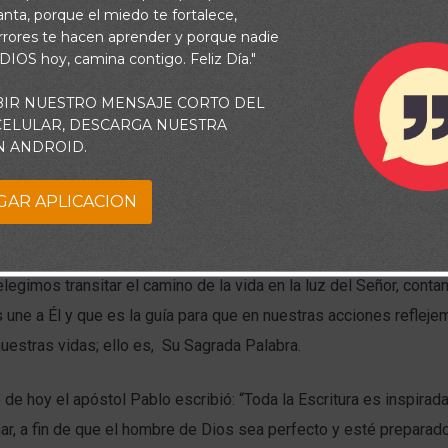
vanta, porque el miedo te fortalece,
rrores te hacen aprender y porque nadie
 DIOS hoy, camina contigo. Feliz Día."
BIR NUESTRO MENSAJE CORTO DEL
 CELULAR, DESCARGA NUESTRA
N ANDROID.
camino de luchas, de fuertes batallas, de calma y de tormentas.
GAR APLICACION
tar afrontarlo solos o podemos sobrellevarlo seguros de la man
legimos transitar el camino de la vida en la luz del Señor, cont
une a Él y que es la guía para que en nuestras acciones reflej
uestras vidas; ello es, Su Sagrada Palabra.
o de hoy el apóstol Pablo escribió: “Toda la Escritura es inspirada
ñar, a fin de que el hombre de Dios sea perfecto y esté preparad