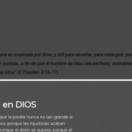
ura es inspirada por Dios, y útil para enseñar, para redargüir, par
n justicia,
a fin de que el hombre de Dios sea perfecto, enteram
na obra” (2 Timoteo 3:16-17)
a en DIOS
rque la piedra nunca es tan grande si
os, porque las injusticias acaban
orque el dolor se supera, porque el