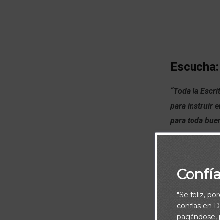
Escucha:
“Toda la Escrit
para instruir e
para toda bue
Confí
"Se feliz, po
confías en Di
pagándose, p