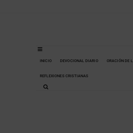
Skip
to
content
INICIO
DEVOCIONAL DIARIO
ORACIÓN DE 
REFLEXIONES CRISTIANAS