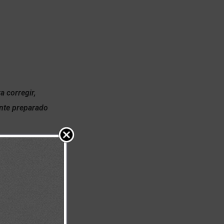
a corregir,
ente preparado