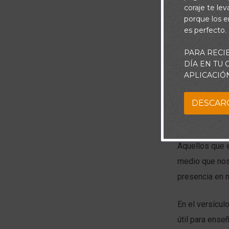
coraje te le
porque los e
es perfecto.
PARA RECI
DÍA EN TU
Piensa:
APLICACIÓ
La vida es un 
DESCAR
podemos inten
Aquellos que e
medio que nos 
presencia en n
En el versícul
útil para ense