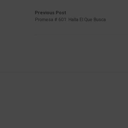
Post
Previous
Next
Previous Post
post:
post:
Promesa # 601: Halla El Que Busca
navigation