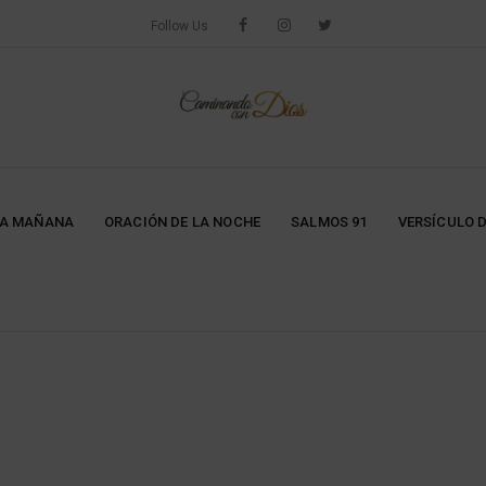
Follow Us
LA MAÑANA
ORACIÓN DE LA NOCHE
SALMOS 91
VERSÍCULO D