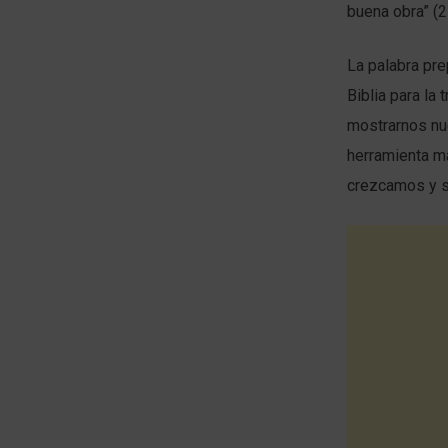
buena obra” (2
La palabra pr
Biblia para la 
mostrarnos nue
herramienta má
crezcamos y s