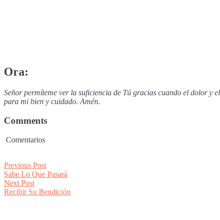
Ora:
Señor permíteme ver la suficiencia de Tú gracias cuando el dolor y 
para mi bien y cuidado. Amén.
Comments
Comentarios
Post
Previous
Previous Post
post:
Sabe Lo Que Pasará
navigation
Next
Next Post
post:
Recibir Su Bendición