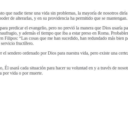
esto que nadie tiene una vida sin problemas, la mayoría de nosotros dirí
 poder de alterarlas, y en su providencia ha permitido que se mantengan.
ara predicar el evangelio, pero no previó la manera que Dios usaría pa
 naufragio, y además el tiempo que iba a estar preso en Roma. Probable
 en Filipos: “Las cosas que me han sucedido, han redundado más bien pa
servicio fructífero.
r el sendero ordenado por Dios para nuestra vida, pero existe una certe
to, Él usará cada situación para hacer su voluntad en y a través de no
a por vida o por muerte.