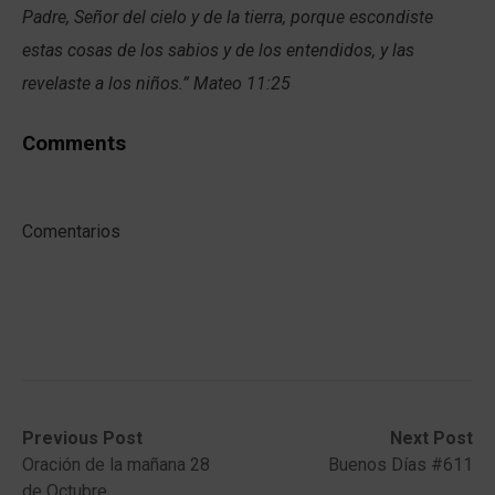
Padre, Señor del cielo y de la tierra, porque escondiste
estas cosas de los sabios y de los entendidos, y las
revelaste a los niños.” Mateo 11:25
Comments
Comentarios
Post
Previous
Next
Previous Post
Next Post
post:
post:
Oración de la mañana 28
Buenos Días #611
navigation
de Octubre