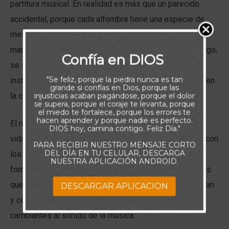
partitura musical. En realidad es más que un parecido
accidental, porque cada alfombra tiene una especie de
melodía propia. Los miles de hilos se estiran sobre un
marco grande de madera y detrás de él, en un banco largo,
Confía en DIOS
se sientan los trabajadores. El maestro tejedor lee las
"Se feliz, porque la piedra nunca es tan
instrucciones para cada puntada en una extraña tonada en
grande si confías en Dios, porque las
la cual cada color tiene su nota particular.
injusticias acaban pagándose, porque el dolor
se supera, porque el coraje te levanta, porque
el miedo te fortalece, porque los errores te
hacen aprender y porque nadie es perfecto.
El relato nos hace pensar en el tejido de nuestra propia
DIOS hoy, camina contigo. Feliz Día."
vida. Todos somos tejedores y día tras día trabajamos con
PARA RECIBIR NUESTRO MENSAJE CORTO
DEL DÍA EN TU CELULAR, DESCARGA
los hilos, a veces oscuros, a veces brillantes, que
NUESTRA APLICACIÓN ANDROID.
formarán parte de la alfombra. Pero bienaventurados los
que están seguros de que sí hay un patrón; que escuchan
DESCARGAR APLICACION
y confían en la Voz que dirige y así tejen los hilos
cambiantes al sonido de la música.