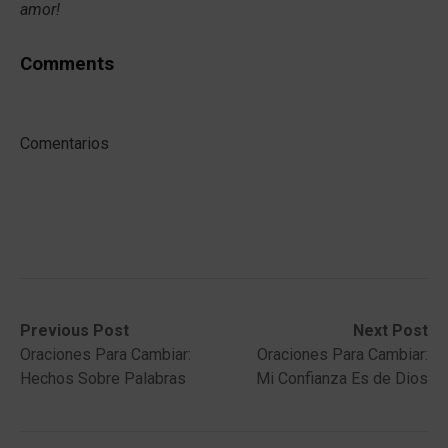
amor!
Comments
Comentarios
Post
Previous
Next
Previous Post
Next Post
post:
post:
Oraciones Para Cambiar:
Oraciones Para Cambiar:
navigation
Hechos Sobre Palabras
Mi Confianza Es de Dios