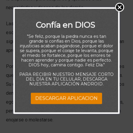
necesidades y deseos de los demás.
Confía en DIOS
Las personas que han captado el significado de esta
escritura y aplicado en sus vidas han aprendido lo que
"Se feliz, porque la piedra nunca es tan
grande si confías en Dios, porque las
significa ser reducido al amor. Ellos no son egoístas. Han
injusticias acaban pagándose, porque el dolor
aprendido a ser flexibles y adaptables a los demás.
se supera, porque el coraje te levanta, porque
el miedo te fortalece, porque los errores te
hacen aprender y porque nadie es perfecto.
DIOS hoy, camina contigo. Feliz Día."
Por otro lado, las personas que piensan que son mejores
PARA RECIBIR NUESTRO MENSAJE CORTO
que los otros, encontraran difícil adaptasen a los demás.
DEL DÍA EN TU CELULAR, DESCARGA
NUESTRA APLICACIÓN ANDROID.
Su exagerada opinión de ellos mismos les hace ver a los
demás como “pequeños” y “Sin importancia.” Ellos
DESCARGAR APLICACION
egoístamente esperan que los demás se ajusten a ellos,
pero a menudo no pueden acomodarse a los demás sin
enojarse o molestarse.