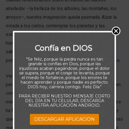
alrededor —la belleza de los árboles, las montañas, los
arroyos—, nuestra imaginación queda pasmada. Alzar la
mirada a los cielos, contemplar los planetas y las
estrellas a años luz de nosotros, hace que nos
humillemos. Basta con pensar que Dios, en su infinita
Confía en DIOS
sabiduría, ha creado todas estas cosas con sus manos
"Se feliz, porque la piedra nunca es tan
poderosas, del mismo modo en que nos hizo a nosotros.
grande si confías en Dios, porque las
injusticias acaban pagándose, porque el dolor
se supera, porque el coraje te levanta, porque
Ver y contemplar tal magnificencia lo pone todo en
el miedo te fortalece, porque los errores te
hacen aprender y porque nadie es perfecto.
perspectiva. Nuestros problemas parecen minúsculos en
DIOS hoy, camina contigo. Feliz Día."
comparación con los cielos, la majestuosidad de los
PARA RECIBIR NUESTRO MENSAJE CORTO
DEL DÍA EN TU CELULAR, DESCARGA
montes y la grandeza de los árboles. Saber que Dios nos
NUESTRA APLICACIÓN ANDROID.
ha favorecido con su gracia, su misericordia y su amor, y
que nos ha dado la responsabilidad de cuidar estas cosas
DESCARGAR APLICACION
que ha puesto en nuestras manos, nos llena de cánticos