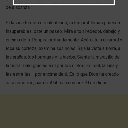
de alabanza.
Si la vida te está desalentando, si tus problemas parecen
insuperables, date un paseo. Mira a tu alrededor, debajo y
encima de ti. Respira profundamente. Acércate a un árbol y
toca su corteza, examina sus hojas. Baja la vista a tierra, a
las arañas, las hormigas y la hierba. Siente la maravilla de
la tierra. Dale gracias a él por los cielos —el sol, la luna y
las estrellas— por encima de ti. Es lo que Dios ha creado
para nosotros, para ti. Alaba su nombre. Él es digno.