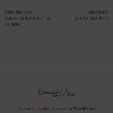
Post
Previous
Next
Previous Post
Next Post
post:
post:
Oración de la mañana – 28
Buenos Días #470
navigation
de Junio
Created by
wpxpo
. Powered by
WordPress