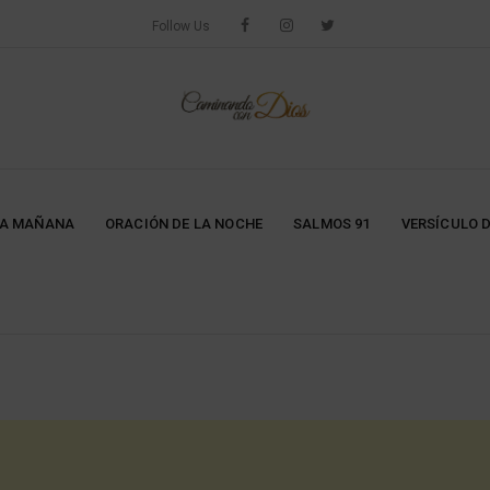
Follow Us
LA MAÑANA
ORACIÓN DE LA NOCHE
SALMOS 91
VERSÍCULO D