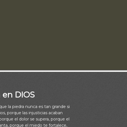
a en DIOS
e hoy, es una exhortación a tomar parte en la carrera que Dios nos
rque la piedra nunca es tan grande si
revela como asume el compromiso de dirigirse sin temor hacia l
os, porque las injusticias acaban
 supremo llamamiento de Dios en Cristo Jesús.
orque el dolor se supera, porque el
vanta, porque el miedo te fortalece,