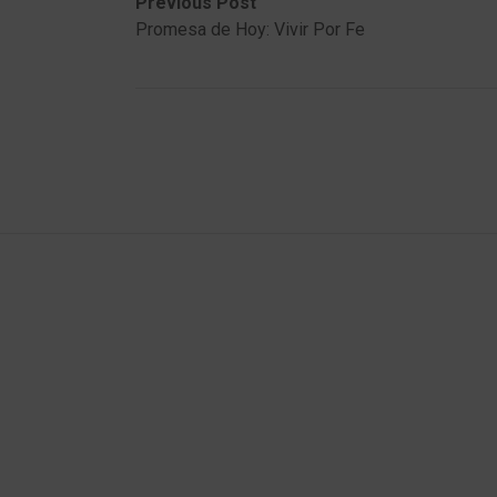
Post
Previous
Next
Previous Post
post:
post:
Promesa de Hoy: Vivir Por Fe
navigation