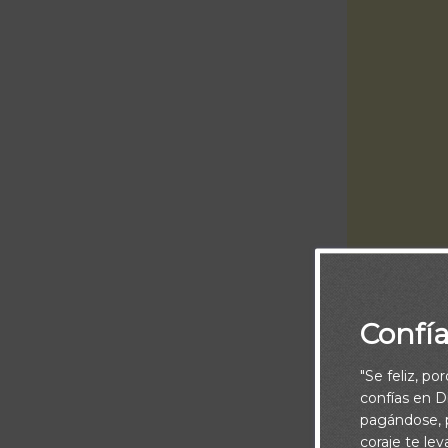
Piensa:
Confí
El versículo d
"Se feliz, po
apostol Pablo 
confías en Di
al premio del
pagándose, p
coraje te le