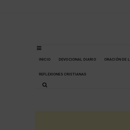
Skip
to
content
INICIO
DEVOCIONAL DIARIO
ORACIÓN DE 
REFLEXIONES CRISTIANAS