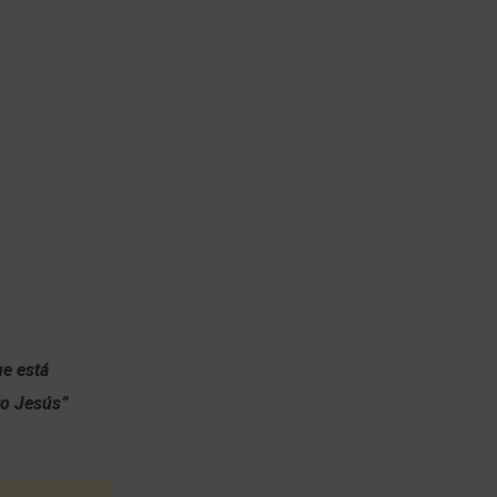
ue está
to Jesús”