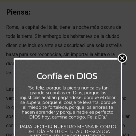
Piensa:
Roma, la capital de Italia, tiene la noche más oscura de
toda la tierra. Sin embargo los habitantes de la ciudad
dicen que incluso ante esa oscuridad, una sola estrella
basta para ser reconocida, sin importar la altura o la
distancia. Es así, que la luz más pequeña puede hacer en
las más profundas tinieblas, una gran diferencia.
Confía en DIOS
"Se feliz, porque la piedra nunca es tan
Las escrituras de hoy, nos recuerdan esa importante
grande si confías en Dios, porque las
injusticias acaban pagándose, porque el dolor
verdad. Muchas veces podemos sentir, que no es mucho
se supera, porque el coraje te levanta, porque
lo que podemos ofrecer. Pareciera que nuestra luz se
el miedo te fortalece, porque los errores te
hacen aprender y porque nadie es perfecto.
apagase, o que por otro lado, no la estamos dejando brillar
DIOS hoy, camina contigo. Feliz Día."
como de verdad ella puede. De pronto pasamos por alto
PARA RECIBIR NUESTRO MENSAJE CORTO
DEL DÍA EN TU CELULAR, DESCARGA
que no importa la intensidad el brillo de nuestra luz o cuán