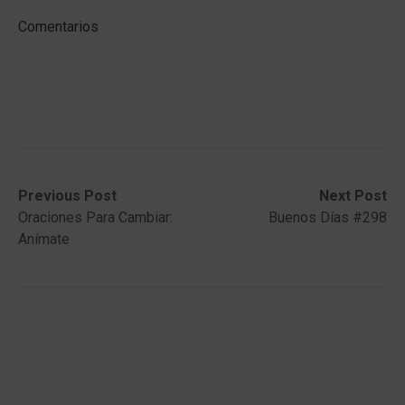
Comentarios
Post
Previous
Next
Previous Post
Next Post
post:
post:
Oraciones Para Cambiar:
Buenos Días #298
navigation
Anímate