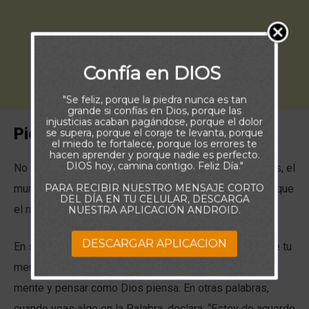
Confía en DIOS
"Se feliz, porque la piedra nunca es tan
grande si confías en Dios, porque las
injusticias acaban pagándose, porque el dolor
Piensa:
se supera, porque el coraje te levanta, porque
el miedo te fortalece, porque los errores te
hacen aprender y porque nadie es perfecto.
DIOS hoy, camina contigo. Feliz Día."
No adoptes las costumbres de este mundo. Si lo haces, el
PARA RECIBIR NUESTRO MENSAJE CORTO
mundo te vencerá. Es así de simple; por eso, no dejes que
DEL DÍA EN TU CELULAR, DESCARGA
el mundo te presione para moldearte con su forma.
NUESTRA APLICACIÓN ANDROID.
DESCARGAR APLICACION
En su lugar,
transfórmate
por medio de la renovación de tu
mente. Para vencer al mundo, deberás transformar tu
mente y pensar como Dios piensa. En otras palabras,
cuando veas algo en la Palabra, declara: “Estoy de acuerdo