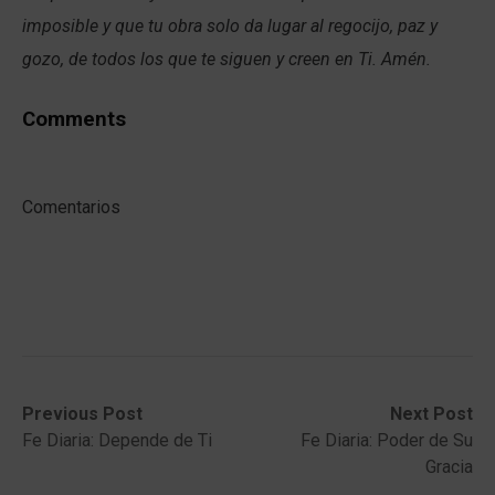
imposible y que tu obra solo da lugar al regocijo, paz y
gozo, de todos los que te siguen y creen en Ti. Amén.
Comments
Comentarios
Post
Previous
Next
Previous Post
Next Post
post:
post:
Fe Diaria: Depende de Ti
Fe Diaria: Poder de Su
navigation
Gracia