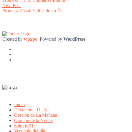
Promesa # 143: Confianza Eterna
navigation
Next
Next Post
post:
Promesa # 144: Edificado en Él
Created by
wpxpo
. Powered by
WordPress
Inicio
Devocional Diario
Oración de La Mañana
Oración de la Noche
Salmos 91
Versículo del día