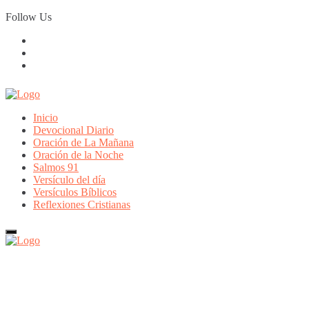
Skip
Follow Us
to
content
Inicio
Devocional Diario
Oración de La Mañana
Oración de la Noche
Salmos 91
Versículo del día
Versículos Bíblicos
Reflexiones Cristianas