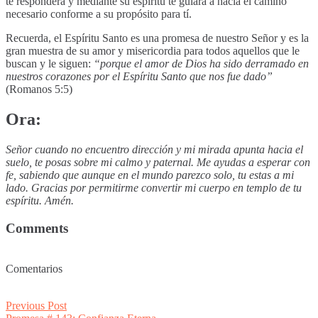
te responderá y mediante su espíritu te guiará a hacia el camino
necesario conforme a su propósito para tí.
Recuerda, el Espíritu Santo es una promesa de nuestro Señor y es la
gran muestra de su amor y misericordia para todos aquellos que le
buscan y le siguen:
“porque el amor de Dios ha sido derramado en
nuestros corazones por el Espíritu Santo que nos fue dado”
(Romanos 5:5)
Ora:
Señor cuando no encuentro dirección y mi mirada apunta hacia el
suelo, te posas sobre mi calmo y paternal. Me ayudas a esperar con
fe, sabiendo que aunque en el mundo parezco solo, tu estas a mi
lado. Gracias por permitirme convertir mi cuerpo en templo de tu
espíritu. Amén.
Comments
Comentarios
Post
Previous
Previous Post
post: