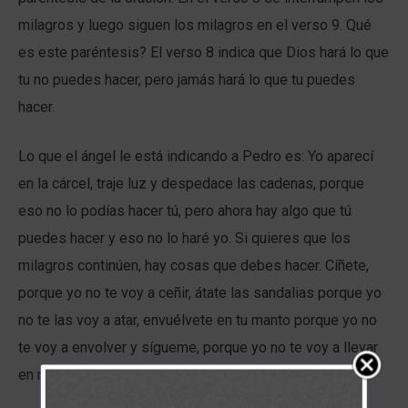
milagros y luego siguen los milagros en el verso 9. Qué
es este paréntesis? El verso 8 indica que Dios hará lo que
tu no puedes hacer, pero jamás hará lo que tu puedes
hacer.
Lo que el ángel le está indicando a Pedro es: Yo aparecí
en la cárcel, traje luz y despedace las cadenas, porque
eso no lo podías hacer tú, pero ahora hay algo que tú
puedes hacer y eso no lo haré yo. Si quieres que los
milagros continúen, hay cosas que debes hacer. Cíñete,
porque yo no te voy a ceñir, átate las sandalias porque yo
no te las voy a atar, envuélvete en tu manto porque yo no
te voy a envolver y sígueme, porque yo no te voy a llevar
en mis brazos.