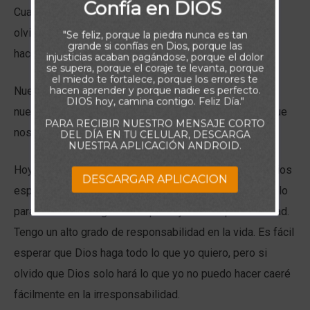
Confía en DIOS
Cuantas veces queremos que Dios haga todo. Y nos
olvidamos que hay cosas que él no va hacer… Él no va
"Se feliz, porque la piedra nunca es tan
grande si confías en Dios, porque las
hacer lo que nosotros podemos hacer.
injusticias acaban pagándose, porque el dolor
se supera, porque el coraje te levanta, porque
el miedo te fortalece, porque los errores te
hacen aprender y porque nadie es perfecto.
Nuestra vida devocional no es para pedir por lo que es
DIOS hoy, camina contigo. Feliz Día."
nuestra responsabilidad hacer, sino para pedir por lo que
PARA RECIBIR NUESTRO MENSAJE CORTO
nosotros no podemos hacer y él lo hará.
DEL DÍA EN TU CELULAR, DESCARGA
NUESTRA APLICACIÓN ANDROID.
Hoy, no ignoraré los paréntesis de la vida en los que Dios
DESCARGAR APLICACION
espera que yo haga mi parte. La vida cristiana no es solo
para disfrutar milagros sino para ejercer responsabilidad.
Tengo un alto grado de responsabilidad en la vida. Es fácil
esperar que Dios haga todo lo que yo quiero, pero si
olvido que Dios solo hará lo que yo no puedo hacer caeré
fácilmente en la irresponsabilidad.