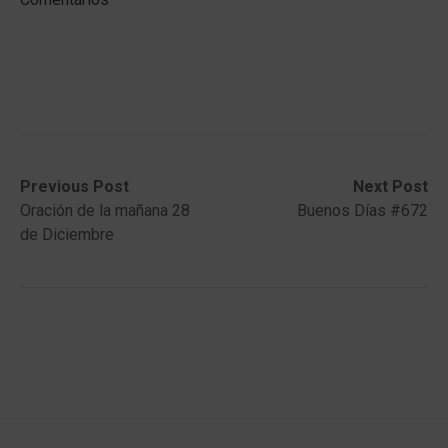
Post
Previous
Next
Previous Post
Next Post
post:
post:
Oración de la mañana 28
Buenos Días #672
navigation
de Diciembre