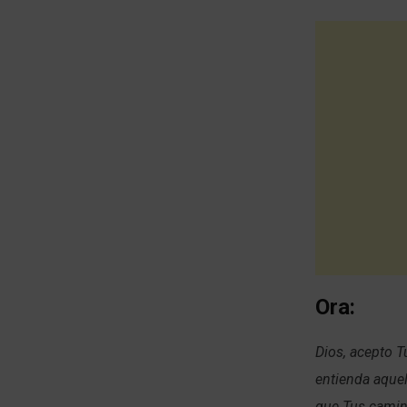
Ora:
Dios, acepto T
entienda aquel
que Tus camino