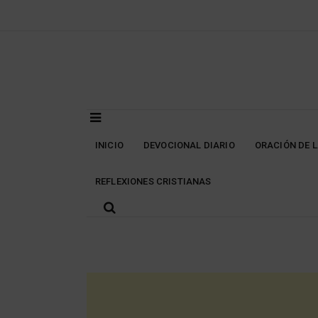
Skip
to
content
INICIO
DEVOCIONAL DIARIO
ORACIÓN DE 
REFLEXIONES CRISTIANAS