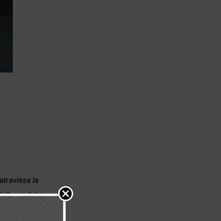
atraviesa la
talla, podrían
o del desierto,