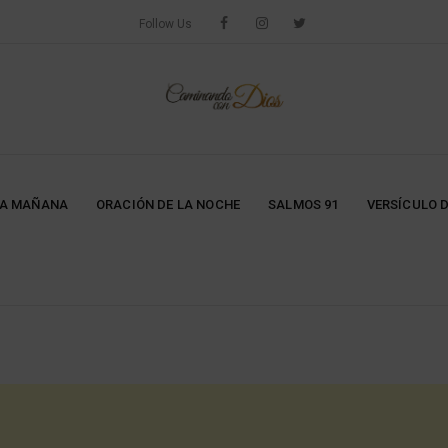
Follow Us
LA MAÑANA
ORACIÓN DE LA NOCHE
SALMOS 91
VERSÍCULO D