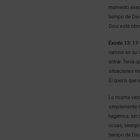
momento exact
tiempo de Dios
Dios está obr
Éxodo 13: 17
camino en su v
entrar. Tenía 
situaciones mu
Él quería que e
Lo misma verd
simplemente r
hagamos, sin c
cosas, siempr
tiempo de Dio