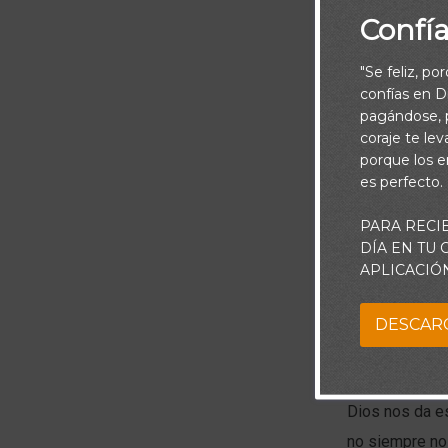
en dirección a
Confí
"Se feliz, po
confías en Di
pagándose, p
coraje te le
porque los e
es perfecto.
PARA RECI
DÍA EN TU
APLICACIÓ
DESCAR
Piensa:
Dios nos da e
no siempre no