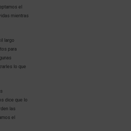
ceptamos el
vidas mientras
il largo
stos para
lgunas
rarles lo que
os
s dice que lo
rden las
amos el