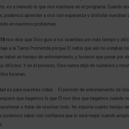
o, es a menudo lo que nos mantiene en el programa. Cuando a
, podemos aprender a vivir con esperanza y disfrutar nuestras 
ando en nuestros problemas.
-18
nos dice que Dios guío a los israelitas por más tiempo y difíc
iaje a la Tierra Prometida porque Él sabía que aún no estaban li
que haber un tiempo de entrenamiento, y tuvieron que pasar por a
y difíciles. Y en el proceso, Dios nunca dejó de cuidarlos y most
llos hicieran.
ad es para nuestras vidas … El período de entrenamiento de Di
equiere que hagamos lo que Él nos dice que hagamos cuando no
uestionar o tratar de resolver todo. No importa cuánto tiempo ta
e podemos saber con confianza que lo será mejor cuando acept
s.