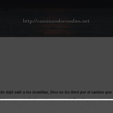
n dejó salir a los israelitas, Dios no los llevó por el camino que 
ilisteos, que era el más corto, pues pensó: Si se les presentara ba
a y regresar a Egipto. Por eso les hizo dar un rodeo por el camin