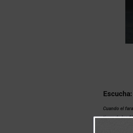
Escucha:
Cuando el faraó
tierra de los f
cambiar de ide