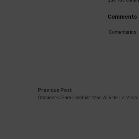
Comments
Comentarios
Post
Previous
Next
Previous Post
post:
post:
Oraciones Para Cambiar: Más Allá de Lo Visibl
navigation