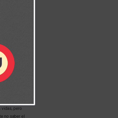
 vidas, pero
te no saber el