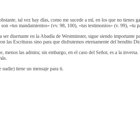
obstante, tal vez hay días, como me sucede a mí, en los que no tienes ga
 son «tus mandamientos» (vv. 98, 100), «tus testimonios» (v. 99), «tu pa
r disertante en la Abadía de Westminster, sigue siendo importante par
eron las Escrituras sino para que disfrutemos eternamente del bendito Di
, menos las admira; sin embargo, en el caso del Señor, es a la inversa. 
más.
nadie) tiene un mensaje para ti.