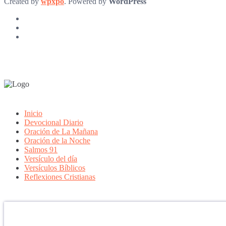
Created by
wpxpo
. Powered by
WordPress
Inicio
Devocional Diario
Oración de La Mañana
Oración de la Noche
Salmos 91
Versículo del día
Versículos Bíblicos
Reflexiones Cristianas
Confía en DIOS