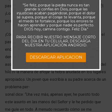
"Se feliz, porque la piedra nunca es tan
pase de sus manos a las de Él; entréguele el asunto a Él.
grande si confías en Dios, porque las
injusticias acaban pagándose, porque el dolor
¡Lo que es imposible para usted es perfectamente
se supera, porque el coraje te levanta, porque
posible con Él, que es Todopoderoso!
el miedo te fortalece, porque los errores te
hacen aprender y porque nadie es perfecto.
DIOS hoy, camina contigo. Feliz Día."
¡Cómo se enredan algunos de nuestros problemas con el
PARA RECIBIR NUESTRO MENSAJE CORTO
DEL DÍA EN TU CELULAR, DESCARGA
pasar de los días sin que aparezca ninguna forma de
NUESTRA APLICACIÓN ANDROID.
enderezar el asunto! Quizás los hemos conservado
demasiado en nuestras manos. Entonces no es de
DESCARGAR APLICACION
asombrarse que no encontremos el principio ni el final del
hilo ni la manera de aflojar la hebra anudada en los lugares
apropiados. Un joven que escribía a su padre acerca de un
problema per-
sonal dice: “Una vez más, apenas ayer, he puesto todo
este asunto en las manos del Señor y le he pedido que
me guíe en todo. A menudo recuerdo cómo se me