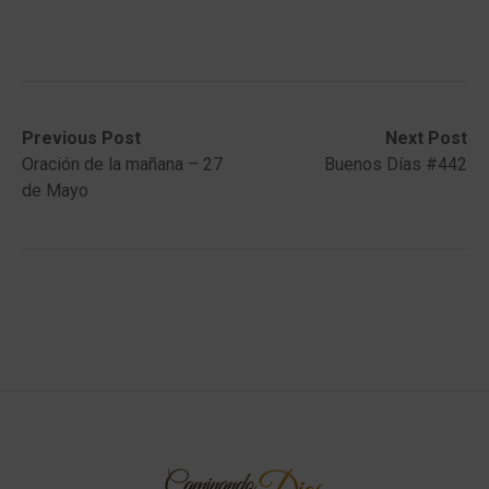
Post
Previous
Next
Previous Post
Next Post
post:
post:
Oración de la mañana – 27
Buenos Días #442
navigation
de Mayo