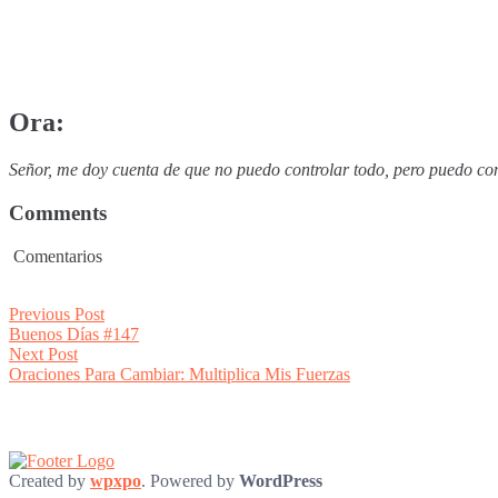
Ora:
Señor, me doy cuenta de que no puedo controlar todo, pero puedo conf
Comments
Comentarios
Post
Previous
Previous Post
post:
Buenos Días #147
navigation
Next
Next Post
post:
Oraciones Para Cambiar: Multiplica Mis Fuerzas
Created by
wpxpo
. Powered by
WordPress