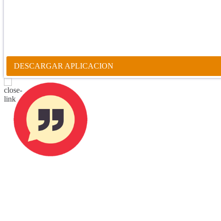
"Se feliz, porque la piedra nunca es tan grande si confías en Dios, po
porque el dolor se supera, porque el coraje te levanta, porque el miedo
aprender y porque nadie es perfecto. DIOS hoy, camina contigo. Feli
PARA RECIBIR NUESTRO MENSAJE CORTO DEL DÍA EN
APLICACIÓN ANDROID.
DESCARGAR APLICACION