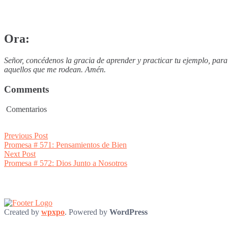
Ora:
Señor, concédenos la gracia de aprender y practicar tu ejemplo, par
aquellos que me rodean. Amén.
Comments
Comentarios
Post
Previous
Previous Post
post:
Promesa # 571: Pensamientos de Bien
navigation
Next
Next Post
post:
Promesa # 572: Dios Junto a Nosotros
Created by
wpxpo
. Powered by
WordPress