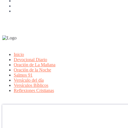
Inicio
Devocional Diario
Oración de La Mañana
Oración de la Noche
Salmos 91
Versículo del día
Versículos Bíblicos
Reflexiones Cristianas
Confía en DIOS
"Se feliz, porque la piedra nunca es tan grande si confías en Dios, po