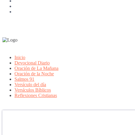
Inicio
Devocional Diario
Oración de La Mañana
Oración de la Noche
Salmos 91
Versículo del día
Versículos Bíblicos
Reflexiones Cristianas
Confía en DIOS
"Se feliz, porque la piedra nunca es tan grande si confías en Dios, po