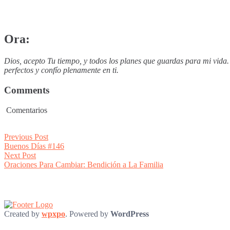
Ora:
Dios, acepto Tu tiempo, y todos los planes que guardas para mi vida
perfectos y confío plenamente en ti.
Comments
Comentarios
Post
Previous
Previous Post
post:
Buenos Días #146
navigation
Next
Next Post
post:
Oraciones Para Cambiar: Bendición a La Familia
Created by
wpxpo
. Powered by
WordPress