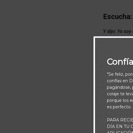
Escucha:
Y dijo: Yo soy
Moisés cubrió 
Confí
"Se feliz, po
confías en Di
pagándose, p
coraje te le
porque los e
es perfecto.
PARA RECI
DÍA EN TU