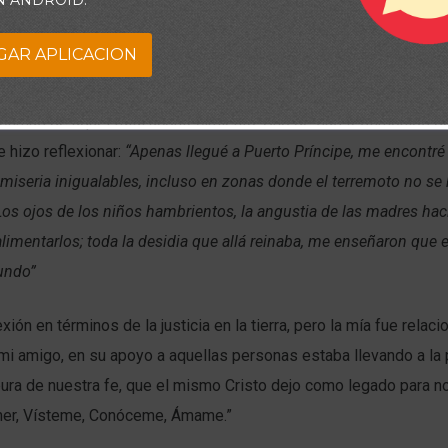
N ANDROID.
GAR APLICACION
remoto a Haití, un amigo tuvo la oportunidad de ir a una misión hu
íctimas de aquel fatal acontecimiento. Uno de sus testimonios d
 hizo reflexionar:
“Apenas llegué a Puerto Príncipe, me encontr
miseria inigualables, incluso en zonas donde el terremoto no se
os ojos de los niños hambrientos, la angustia de las madres hac
alimentarlos; toda la desidia que allá reinaba, me enseñaron que 
undo”
exión en términos de la justicia en la tierra, pero la mía fue relac
i amigo, en su apoyo a aquellas personas estaba llevando a la p
ura de nuestra fe, que el mismo Cristo dejo como legado para n
er, Vísteme, Conóceme, Ámame.”