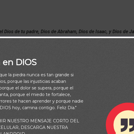
 el Dios de tu padre, Dios de Abraham, Dios de Isaac, y Dios de 
su rostro, porque tuvo miedo de mirar a Dios. (Éxodo 3:6)
a en DIOS
rque la piedra nunca es tan grande si
os, porque las injusticias acaban
orque el dolor se supera, porque el
vanta, porque el miedo te fortalece,
rrores te hacen aprender y porque nadie
 DIOS hoy, camina contigo. Feliz Día."
BIR NUESTRO MENSAJE CORTO DEL
 CELULAR, DESCARGA NUESTRA