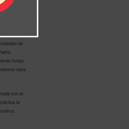
manitaria a
e esa
é rodeado de
 había
iendo tortas
estamos lejos
ionada con el
ráctica la
osotros: