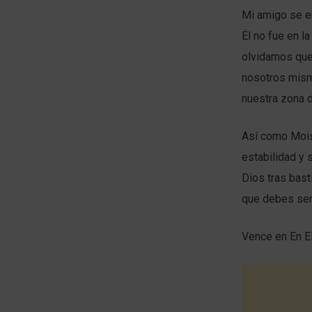
Mi amigo se en
Él no fue en l
olvidamos que
nosotros mism
nuestra zona 
Así como Mois
estabilidad y 
Dios tras bas
que debes ser
Vence en En El