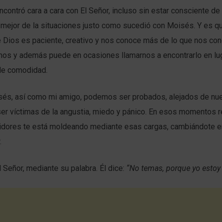
contró cara a cara con El Señor, incluso sin estar consciente de 
a mejor de la situaciones justo como sucedió con Moisés. Y es q
 Dios es paciente, creativo y nos conoce más de lo que nos c
os y además puede en ocasiones llamarnos a encontrarlo en lu
de comodidad.
és, así como mi amigo, podemos ser probados, alejados de nue
ser víctimas de la angustia, miedo y pánico. En esos momentos 
tidores te está moldeando mediante esas cargas, cambiándote en
.
 Señor, mediante su palabra. Él dice:
“No temas, porque yo estoy