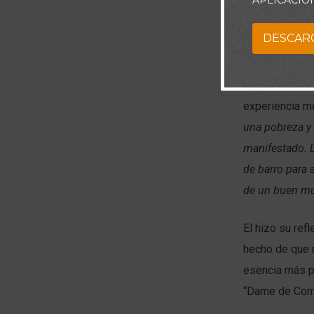
APLICACIÓ
Piensa:
DESCAR
Durante el ter
apoyar a las v
experiencia me
una pobreza y 
manifestado. L
de barro para 
de un buen m
El hizo su refl
hecho de que m
esencia más p
“Dame de Com