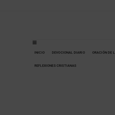
Skip
to
content
INICIO
DEVOCIONAL DIARIO
ORACIÓN DE 
REFLEXIONES CRISTIANAS