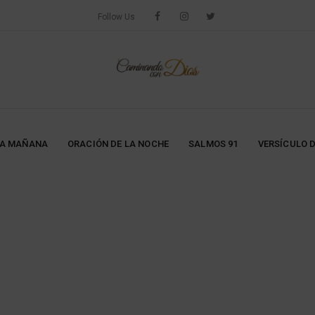
Follow Us
LA MAÑANA
ORACIÓN DE LA NOCHE
SALMOS 91
VERSÍCULO D