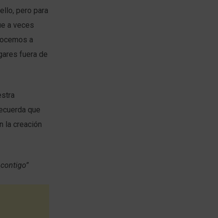
ello, pero para
ue a veces
onocemos a
gares fuera de
stra
recuerda que
 la creación
 contigo”