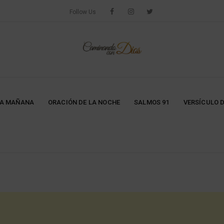
Follow Us
LA MAÑANA
ORACIÓN DE LA NOCHE
SALMOS 91
VERSÍCULO D