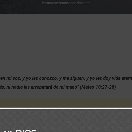
en mi voz, y yo las conozco, y me siguen, y yo les doy vida etern
s, ni nadie las arrebatará de mi mano” (Mateo 10:27-28)