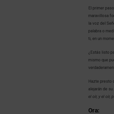
El primer paso
maravillosa fo
la voz del Señ
palabra o medi
ti, en un mome
¿Estás listo p
mismo que pud
verdaderament
Hazte presto c
alejarán de su
el oír, y el oír
Ora: