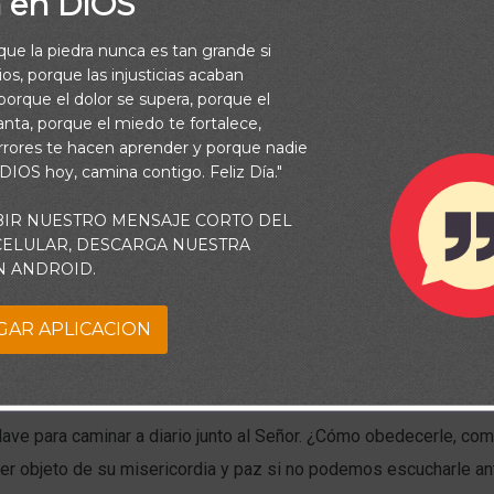
a en DIOS
rque la piedra nunca es tan grande si
os, porque las injusticias acaban
orque el dolor se supera, porque el
vanta, porque el miedo te fortalece,
rrores te hacen aprender y porque nadie
 DIOS hoy, camina contigo. Feliz Día."
BIR NUESTRO MENSAJE CORTO DEL
 CELULAR, DESCARGA NUESTRA
N ANDROID.
escuela, una de las primeras normas que aprendí fue que para u
ra necesario saber escuchar. Ya de adulto, comprendí también, 
GAR APLICACION
a comunicarse efectivamente, sino para tener relaciones produc
lave para caminar a diario junto al Señor. ¿Cómo obedecerle, com
ser objeto de su misericordia y paz si no podemos escucharle a