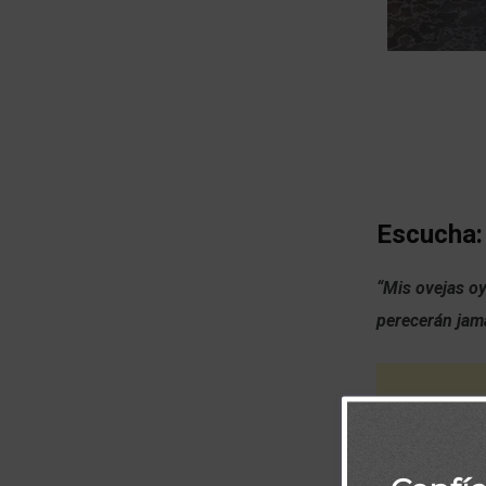
Escucha:
“Mis ovejas oy
perecerán jamá