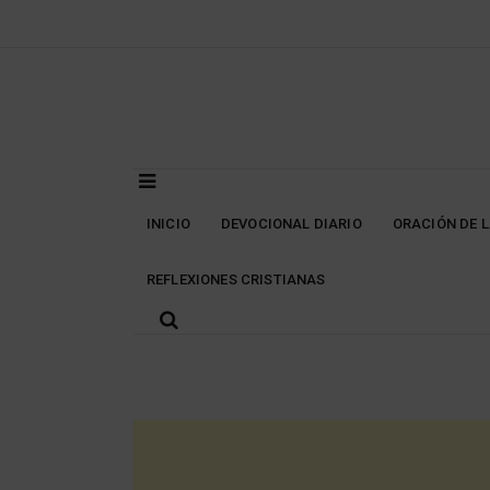
Skip
to
content
INICIO
DEVOCIONAL DIARIO
ORACIÓN DE 
REFLEXIONES CRISTIANAS