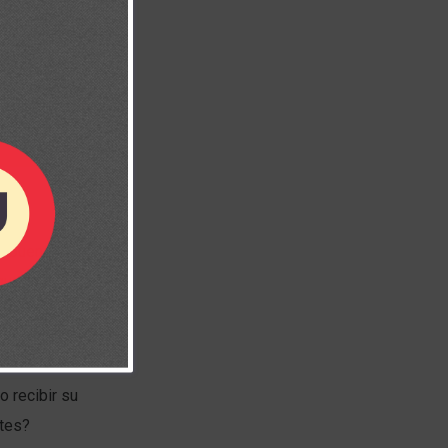
na buena
que no solo es
tivas y
o recibir su
ntes?