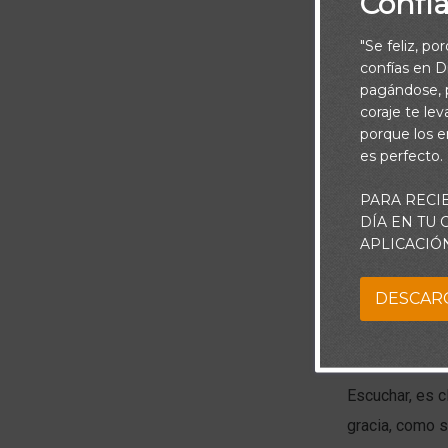
Confí
"Se feliz, po
confías en Di
pagándose, p
coraje te le
porque los e
es perfecto.
Piensa:
PARA RECI
DÍA EN TU
APLICACIÓ
De niño en la 
comunicación e
DESCAR
importante par
duraderas.
Escuchar, es c
gracia, como 