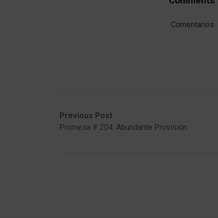
Comments
Comentarios
Post
Previous
Next
Previous Post
post:
post:
Promesa # 204: Abundante Provisión
navigation