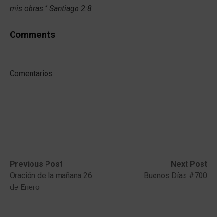
mis obras.” Santiago 2:8
Comments
Comentarios
Post
Previous
Next
Previous Post
Next Post
post:
post:
Oración de la mañana 26
Buenos Días #700
navigation
de Enero