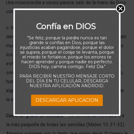
Una misericordia a veces parece salir de la mano de Dios
con más dificultad y lucha por ella”. (Poole)
Confía en DIOS
ii. No tenía sentido culpar al muchacho, a su padre o al
demonio, aunque el demonio era fuerte y había estado ahí
"Se feliz, porque la piedra nunca es tan
grande si confías en Dios, porque las
mucho tiempo. La culpa la tenían los discípulos. “Cuando
injusticias acaban pagándose, porque el dolor
se supera, porque el coraje te levanta, porque
los ministros del Evangelio encuentran que sus
el miedo te fortalece, porque los errores te
hacen aprender y porque nadie es perfecto.
esfuerzos, con respecto a algunos lugares o personas,
DIOS hoy, camina contigo. Feliz Día."
son ineficaces, deben venir por
oración privada
, a Cristo,
PARA RECIBIR NUESTRO MENSAJE CORTO
DEL DÍA EN TU CELULAR, DESCARGA
humillándose ante Él y suplicar que se les informe si
NUESTRA APLICACIÓN ANDROID.
algún mal dentro de
ellos mismos
no ha sido la causa de
la inutilidad de sus labores”.
DESCARGAR APLICACION
Como un grano de mostaza
– La semilla de mostaza era
la más pequeña de todas las semillas (Mateo 13: 31-32).
Algunos suponen, por lo tanto, que quiso decir: Si tienes la