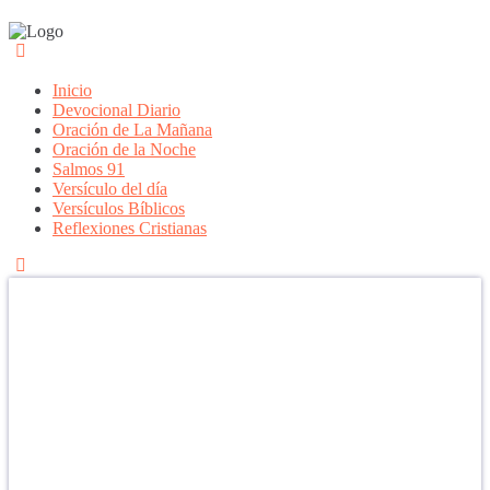
Inicio
Devocional Diario
Oración de La Mañana
Oración de la Noche
Salmos 91
Versículo del día
Versículos Bíblicos
Reflexiones Cristianas
Confía en DIOS
"Se feliz, porque la piedra nunca es tan grande si confías en Dios,
porque las injusticias acaban pagándose, porque el dolor se supera,
porque el coraje te levanta, porque el miedo te fortalece, porque los
errores te hacen aprender y porque nadie es perfecto. DIOS hoy,
camina contigo. Feliz Día."
PARA RECIBIR NUESTRO MENSAJE CORTO DEL DÍA EN