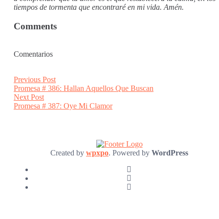
tiempos de tormenta que encontraré en mi vida. Amén.
Comments
Comentarios
Post
Previous
Previous Post
post:
Promesa # 386: Hallan Aquellos Que Buscan
navigation
Next
Next Post
post:
Promesa # 387: Oye Mi Clamor
Created by
wpxpo
. Powered by
WordPress