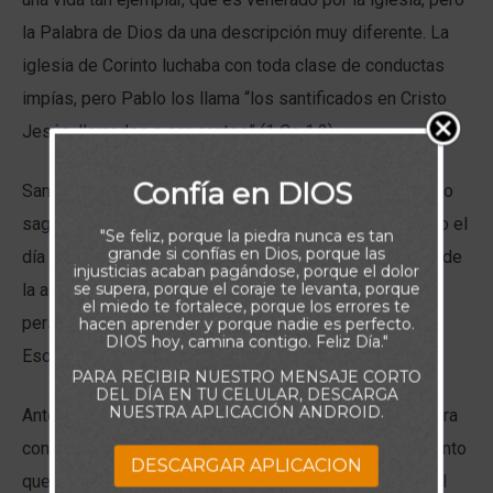
la Palabra de Dios da una descripción muy diferente. La
iglesia de Corinto luchaba con toda clase de conductas
impías, pero Pablo los llama “los santificados en Cristo
Jesús, llamados a ser santos” (1 Co 1.2).
Confía en DIOS
Santificarsignifica apartar del uso común para dar un uso
sagrado. En la Biblia, el Señor ha santificado días (como el
"Se feliz, porque la piedra nunca es tan
grande si confías en Dios, porque las
día de reposo), lugares (el tabernáculo), cosas (el arca de
injusticias acaban pagándose, porque el dolor
se supera, porque el coraje te levanta, porque
la alianza), y personas. Un santo es simplemente una
el miedo te fortalece, porque los errores te
persona a quien Dios ha apartado para sus propósitos.
hacen aprender y porque nadie es perfecto.
DIOS hoy, camina contigo. Feliz Día."
Eso significa que todo creyente es un santo.
PARA RECIBIR NUESTRO MENSAJE CORTO
DEL DÍA EN TU CELULAR, DESCARGA
NUESTRA APLICACIÓN ANDROID.
Antes de que usted fuera salvo, su posición relativa para
con Dios era de enemistad (Ro 5.10). Pero en el momento
DESCARGAR APLICACION
que puso su fe en Cristo como su Salvador personal, el