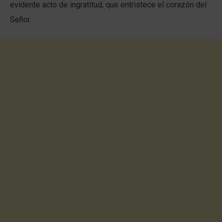
evidente acto de ingratitud, que entristece el corazón del
Señor.