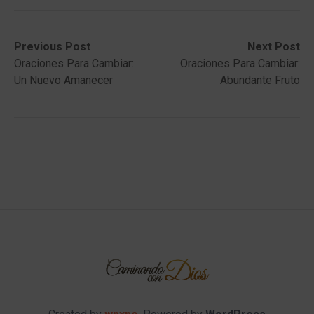
Post
Previous
Next
Previous Post
Next Post
post:
post:
Oraciones Para Cambiar:
Oraciones Para Cambiar:
navigation
Un Nuevo Amanecer
Abundante Fruto