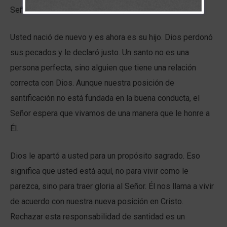
Señor cambió su posición y le apartó para Él.
Usted nació de nuevo y es ahora es su hijo. Dios perdonó
sus pecados y le declaró justo. Un santo no es una
persona perfecta, sino alguien que tiene una relación
correcta con Dios. Aunque nuestra posición de
santificación no está fundada en la buena conducta, el
Señor espera que vivamos de una manera que le honre a
Él.
Dios le apartó a usted para un propósito sagrado. Eso
significa que usted está aquí, no para vivir como le
parezca, sino para traer gloria al Señor. Él nos llama a vivir
de acuerdo con nuestra nueva posición en Cristo.
Rechazar esta responsabilidad de santidad es un