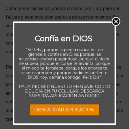
Como seres humanos, somos creados por Dios para ser
felices y sentirnos bien acerca de nosotros mismos. De
hecho, debemos sentirnos bien acerca de nosotros
mismos, o eventualmente desarrollaremos algún tipo de
Confía en DIOS
comportamiento descontrolado no sano. para poder
"Se feliz, porque la piedra nunca es tan
sentirnos bien como de deseamos.
grande si confías en Dios, porque las
injusticias acaban pagándose, porque el dolor
se supera, porque el coraje te levanta, porque
Piénsalo en esto: Una persona que es adicta a las drogas
el miedo te fortalece, porque los errores te
hacen aprender y porque nadie es perfecto.
probablemente comenzó a usarlas porque su dolor era tan
DIOS hoy, camina contigo. Feliz Día."
intenso que se sintió obligado a deshacerse de ese dolor,
PARA RECIBIR NUESTRO MENSAJE CORTO
DEL DÍA EN TU CELULAR, DESCARGA
aunque sea solo temporalmente. Lo misma cosa para la
NUESTRA APLICACIÓN ANDROID.
bebida, la comida para sentirse bien. Si no tenemos esos
DESCARGAR APLICACION
buenos sentimientos desde el interior, luego intentaremos
crearlos a través del ambiente exterior.