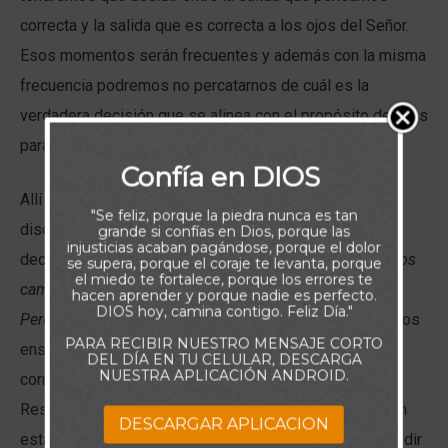
correcta y la salida que es correcta a los ojos del Señor.
Esos momentos serán frecuentes y además con la misma
frecuencia podremos no percatarnos de cuál es la
verdadera decisión que se alinea con el propósito de Dios
para nuestras vidas.
Confía en DIOS
Allí debemos solo a través de su palabra encontrar el
"Se feliz, porque la piedra nunca es tan
discernimiento agudo en espíritu que permita tomar la
grande si confías en Dios, porque las
injusticias acaban pagándose, porque el dolor
decisión correcta. Proverbios 16:2 nos indica:
“Todos los
se supera, porque el coraje te levanta, porque
el miedo te fortalece, porque los errores te
caminos del hombre son limpios en su propia opinión;
hacen aprender y porque nadie es perfecto.
DIOS hoy, camina contigo. Feliz Día."
Pero Jehová pesa los espíritus”
. Oseas 14:9 también nos
PARA RECIBIR NUESTRO MENSAJE CORTO
enseña que las determinaciones del Dios son las
DEL DÍA EN TU CELULAR, DESCARGA
NUESTRA APLICACIÓN ANDROID.
correctas: “
Porque los caminos de Jehová son rectos”
.
Resumiendo lo que las escrituras piden de nosotros en
DESCARGAR APLICACION
estas situaciones, ella nos exhortan a: detenernos y pedir