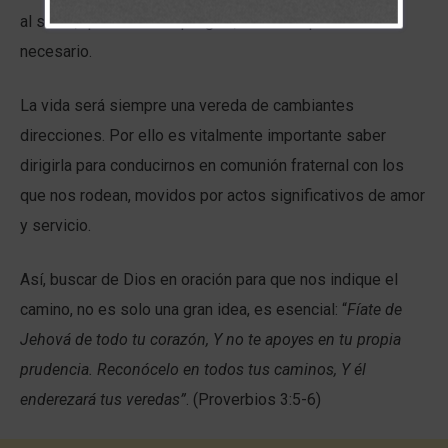
al señor, que su mano que guía, nos lleve por el camino
necesario.
La vida será siempre una vereda de cambiantes
direcciones. Por ello es vitalmente importante saber
dirigirla para conducirnos en comunión fraternal con los
que nos rodean, movidos por actos significativos de amor
y servicio.
Así, buscar de Dios en oración para que nos indique el
camino, no es solo una gran idea, es esencial: “
Fíate de
Jehová de todo tu corazón,
Y no te apoyes en tu propia
prudencia. Reconócelo en todos tus caminos, Y él
enderezará tus veredas”
. (Proverbios 3:5-6)