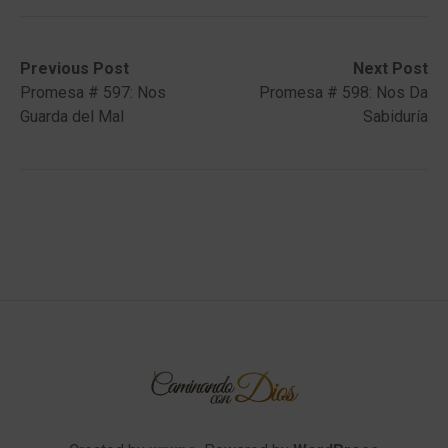
Post
Previous
Next
Previous Post
Next Post
post:
post:
Promesa # 597: Nos
Promesa # 598: Nos Da
navigation
Guarda del Mal
Sabiduría