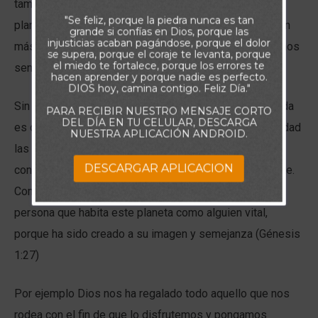
tamaño similar al de la tierra. Con esa cantidad de
"Se feliz, porque la piedra nunca es tan
planetas y tomando en cuenta que en el nuestro existen
grande si confías en Dios, porque las
injusticias acaban pagándose, porque el dolor
más de 8 mil millones de personas, realmente podríamos
se supera, porque el coraje te levanta, porque
el miedo te fortalece, porque los errores te
sentirnos insignificantes.
hacen aprender y porque nadie es perfecto.
DIOS hoy, camina contigo. Feliz Día."
Sin embargo, si algo he comprobado a lo largo de la vida
PARA RECIBIR NUESTRO MENSAJE CORTO
DEL DÍA EN TU CELULAR, DESCARGA
es que la unión de los pequeños esfuerzos, hace realidad
NUESTRA APLICACIÓN ANDROID.
las grandes voluntades y en ese proceso cada
DESCARGAR APLICACION
contribución de cada persona es sumamente importante.
Como lo dicta la palabra, El Señor ha distinguido a cada
persona que habita este planeta como alguien vital,
porque ha sido creado a su imagen y semejanza (Génesis
1:27)
Por ejemplo Dios nos ha regalado todo aquello que nos
rodea con el fin de que lo disfrutemos y pongamos