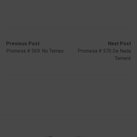
Post
Previous
Next
Previous Post
Next Post
post:
post:
Promesa # 569: No Temas
Promesa # 570 De Nada
navigation
Temeré