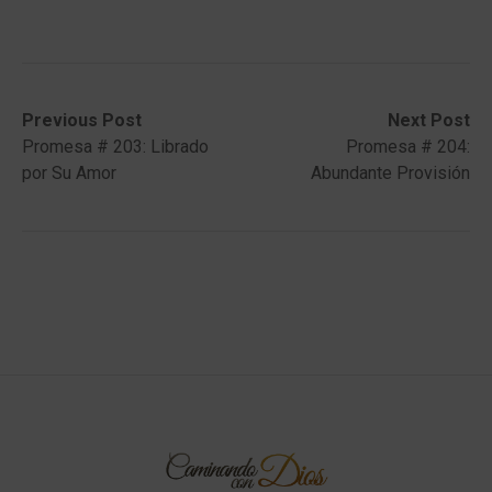
Post
Previous
Next
Previous Post
Next Post
post:
post:
Promesa # 203: Librado
Promesa # 204:
navigation
por Su Amor
Abundante Provisión