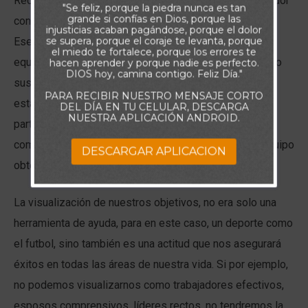
Recuerdo en las prácticas de futbol, cuando el entrenador
"Se feliz, porque la piedra nunca es tan
grande si confías en Dios, porque las
configuraba un equipo alterno llamado “equipo espejo”.
injusticias acaban pagándose, porque el dolor
se supera, porque el coraje te levanta, porque
Ese equipo trataba de ser en la práctica un espejo del
el miedo te fortalece, porque los errores te
equipo con el que jugaríamos el fin de semana, imitando
hacen aprender y porque nadie es perfecto.
DIOS hoy, camina contigo. Feliz Día."
sus movimientos y simulando sus estrategias, para de
PARA RECIBIR NUESTRO MENSAJE CORTO
esta forma poder nosotros responder a ellas el día del
DEL DÍA EN TU CELULAR, DESCARGA
NUESTRA APLICACIÓN ANDROID.
partido. Si visualizábamos como sería nuestro
comportamiento y que debíamos hacer contra cada equipo
DESCARGAR APLICACION
obtendríamos mejores resultados.
La visualización de nuestros objetivos, no era solo una
herramienta de ayuda, para en este caso, un deporte como
el futbol, sino también es una actitud que nos asegurará
éxitos en todas las áreas de nuestra vida. Si por ejemplo,
no podemos visualizarnos como trabajadores efectivos,
esposos comprensivos, líderes rectos, no tendremos la