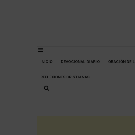
Skip
to
content
INICIO
DEVOCIONAL DIARIO
ORACIÓN DE 
REFLEXIONES CRISTIANAS