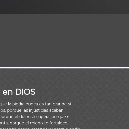
hermoso en su tiempo; y ha puesto eternidad en el corazón de el
bre a entender la obra que ha hecho Dios desde el principio hasta
a en DIOS
:11)
rque la piedra nunca es tan grande si
os, porque las injusticias acaban
orque el dolor se supera, porque el
vanta, porque el miedo te fortalece,
nero de la industria del cemento Robert Butchart descubrió una 