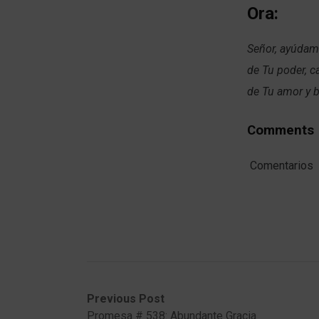
Ora:
Señor, ayúdame
de Tu poder, c
de Tu amor y
Comments
Comentarios
Post
Previous
Next
Previous Post
post:
post:
Promesa # 538: Abundante Gracia