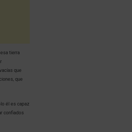
esa tierra
r
 vacías que
ciones, que
ólo él es capaz
ar confiados