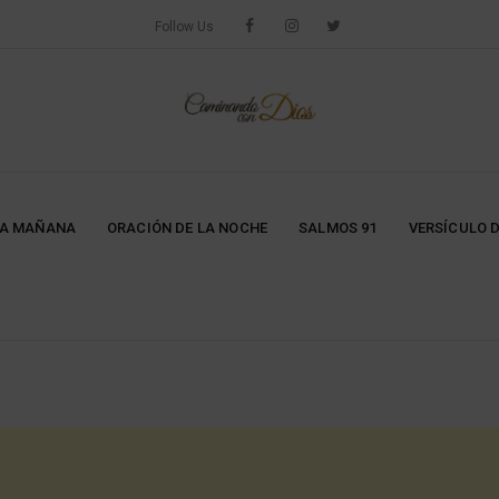
Follow Us
LA MAÑANA
ORACIÓN DE LA NOCHE
SALMOS 91
VERSÍCULO D