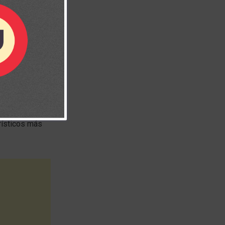
 ordenó
o vio que se
o una
a tradicional,
 el trabajo,
inúo por 50
rísticos más