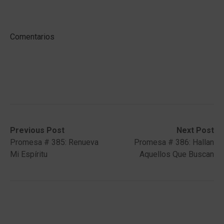
Comentarios
Post
Previous
Next
Previous Post
Next Post
post:
post:
Promesa # 385: Renueva
Promesa # 386: Hallan
navigation
Mi Espíritu
Aquellos Que Buscan