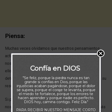
Piensa:
Muchas veces olvidamos que nuestros pensamientos,
actitudes, palabras y acciones hacia los demás y hacia
nosotros mismos, se encuentran conectadas. Y es por
Confía en DIOS
ello que la actitud que asumamos ante cada situación,
"Se feliz, porque la piedra nunca es tan
determinará en gran medida como nos encontremos en su
grande si confías en Dios, porque las
injusticias acaban pagándose, porque el dolor
resultado final.
se supera, porque el coraje te levanta, porque
el miedo te fortalece, porque los errores te
hacen aprender y porque nadie es perfecto.
Si pensamientos amenazantes, negativos, de angustia
DIOS hoy, camina contigo. Feliz Día."
nos acompañan durante una circunstancia adversa, lo más
PARA RECIBIR NUESTRO MENSAJE CORTO