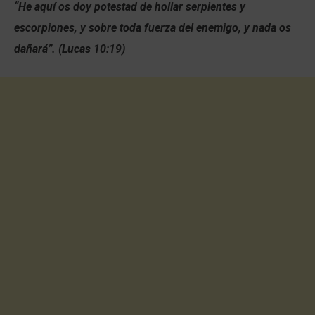
“He aquí os doy potestad de hollar serpientes y
escorpiones, y sobre toda fuerza del enemigo, y nada os
dañará”. (Lucas 10:19)