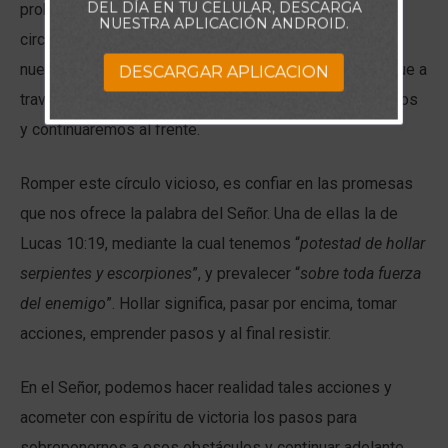
DEL DÍA EN TU CELULAR, DESCARGA
probable es que terminemos con muchas más
NUESTRA APLICACIÓN ANDROID.
circunstancias negativas, rodeándonos y quitándonos
nuestra paz. Por otra parte, si confiamos en el poder que a
DESCARGAR APLICACION
través de Dios tenemos, para resistir, saldremos airosos
y continuaremos al frente.
Romper este círculo vicioso, es confiar en las promesas
que nos ofrece la palabra del Señor. Una de ellas la de
Lucas 10:19, mediante la cual tenemos “
potestad de hollar
serpientes y escorpiones
”, y prevalecer “
sobre toda fuerza
del enemigo
”. Hollar significa, pasar por encima, tomar
acciones, emprender pasos y al final resistir.
En el Señor, podemos hacer realidad tales acciones y
acometer con espíritu de victoria los pasos para
sobreponernos a esos obstáculos y continuar adelante.