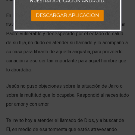
NUESTRA APLICACIÓN ANDROID.
DESCARGAR APLICACION
En las escrituras de hoy, vemos como Jesús obraba a
través de ese amor incondicional. Al ser abordado por un
Padre vulnerable y desesperado por el estado de salud
de su hija, no dudó en atender su llamado y lo acompañó a
su casa para librarlo de aquella angustia, para proveerle
sanación a ese ser tan importante para aquel hombre que
lo abordaba.
Jesús no puso objeciones sobre la situación de Jairo o
sobre la multitud que lo ocupaba. Respondió al necesitado
por amor y con amor.
Te invito hoy a atender el llamado de Dios, y a buscar de
Él, en medio de esa tormenta que estés atravesando.