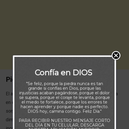
Confía en DIOS
Piensa:
"Se feliz, porque la piedra nunca es tan
grande si confías en Dios, porque las
injusticias acaban pagándose, porque el dolor
El amor de Dios tiene muchas dimensiones, se muestra
se supera, porque el coraje te levanta, porque
el miedo te fortalece, porque los errores te
en el perdón, se fortalece en nuestras angustias, nos
hacen aprender y porque nadie es perfecto.
sorprende en cada bendición; pero una de las
DIOS hoy, camina contigo. Feliz Día."
dimensiones más hermosas de ese amor es que es
PARA RECIBIR NUESTRO MENSAJE CORTO
DEL DÍA EN TU CELULAR, DESCARGA
incondicional.