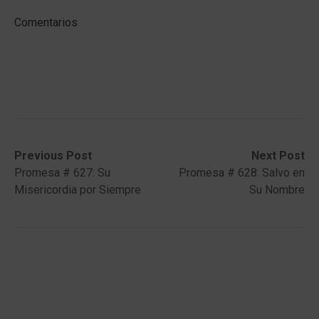
Comentarios
Post
Previous
Next
Previous Post
Next Post
post:
post:
Promesa # 627: Su
Promesa # 628: Salvo en
navigation
Misericordia por Siempre
Su Nombre