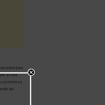
imposible para
ste: es una
 La primera es
pende del