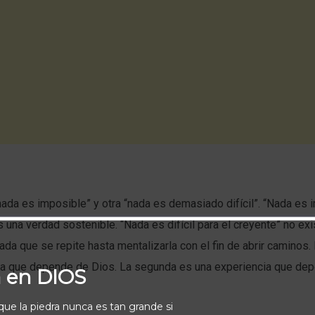
ada es imposible” y otra “nada es demasiado difícil”. “Nada es 
s una verdad sostenible. “Nada es difícil para el creyente” no exi
ada que se repite hasta mentalizarla con el fin de abrir caminos.
ia que depende de Dios. La segunda es una experiencia que de
a en DIOS
rque la piedra nunca es tan grande si