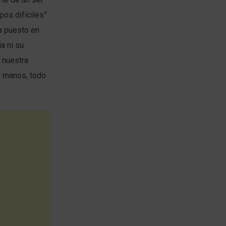
os difíciles”
a puesto en
ia ni su
 nuestra
s manos, todo