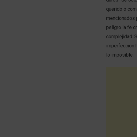
querido o como
mencionados p
peligro la fe c
complejidad. 
imperfección h
lo imposible.