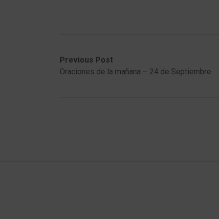
Post
Previous
Next
Previous Post
post:
post:
Oraciones de la mañana – 24 de Septiembre
navigation