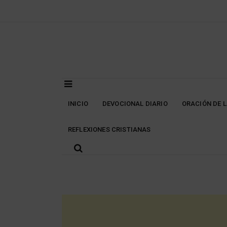
Skip
to
content
INICIO
DEVOCIONAL DIARIO
ORACIÓN DE 
REFLEXIONES CRISTIANAS