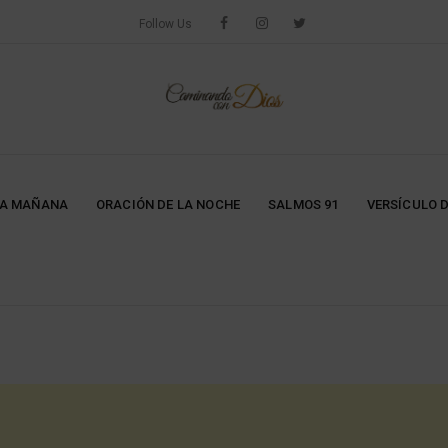
Follow Us
LA MAÑANA
ORACIÓN DE LA NOCHE
SALMOS 91
VERSÍCULO D