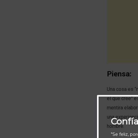
Piensa:
Una cosa es “n
el que cree” e
mentira elabor
una experienc
Confí
hombre.
"Se feliz, po