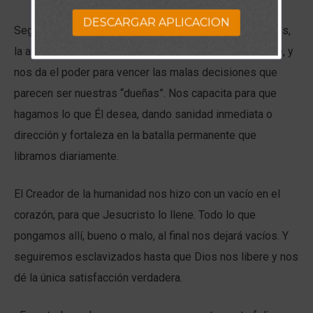
DESCARGAR APLICACION
Segundo, Él nos libera de pecados tales como los celos,
la amargura y la gula. Su Espíritu mora en cada creyente, y
nos da el poder para vencer las malas decisiones que
parecen ser nuestras “dueñas”. Nos capacita para que
hagamos lo que Él desea, dando sanidad inmediata o
dirección y fortaleza en la batalla permanente que
libramos diariamente.
El Creador de la humanidad nos hizo con un vacío en el
corazón, para que Jesucristo lo llene. Todo lo que
pongamos allí, bueno o malo, al final nos dejará vacíos. Y
seguiremos esclavizados hasta que Dios nos libere y nos
dé la única satisfacción verdadera.