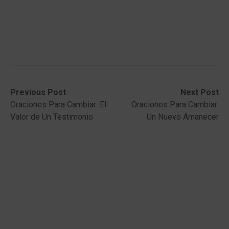
Post
Previous
Next
Previous Post
Next Post
post:
post:
Oraciones Para Cambiar: El
Oraciones Para Cambiar:
navigation
Valor de Un Testimonio
Un Nuevo Amanecer