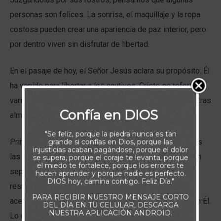
personas son felices. La sonrisa, el maquillaje y la ropa
costosa pueden crear una apariencia de paz interior, pero
por dentro viven sin disfrutar de libertad.
En el pasaje de hoy, el Señor Jesús aclara su propósito: Él
ha venido para libertar a los cautivos. Cristo se refería a
varios tipos de ataduras que pueden encarcelar a nuestras
Confía en DIOS
almas.
"Se feliz, porque la piedra nunca es tan
Primero, el Señor rompe las cadenas del pecado. Todas
grande si confías en Dios, porque las
injusticias acaban pagándose, porque el dolor
las personas han violado la ley de Dios, y por eso viven
se supera, porque el coraje te levanta, porque
el miedo te fortalece, porque los errores te
separadas de Él (Ro 3.23). Pero la muerte y la
hacen aprender y porque nadie es perfecto.
DIOS hoy, camina contigo. Feliz Día."
resurrección de Cristo nos hacen libres cuando
PARA RECIBIR NUESTRO MENSAJE CORTO
aceptamos su perdón gratuito y ponemos nuestra fe en Él.
DEL DÍA EN TU CELULAR, DESCARGA
NUESTRA APLICACIÓN ANDROID.
Lo que nos permite relacionarnos con el Señor.