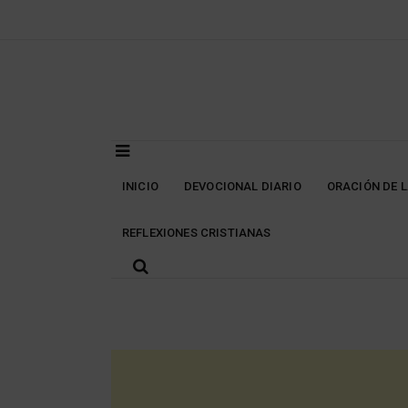
Skip
to
content
INICIO
DEVOCIONAL DIARIO
ORACIÓN DE 
REFLEXIONES CRISTIANAS