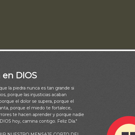
a en DIOS
rque la piedra nunca es tan grande si
os, porque las injusticias acaban
dad no está en lo sabio, valiente, rico o fuerte que seamos, sin
orque el dolor se supera, porque el
os en quien hemos confiado. Está bien conocernos a nosotros m
vanta, porque el miedo te fortalece,
estras fortalezas y debilidades; pero aún el mejor boxeador de
rrores te hacen aprender y porque nadie
 DIOS hoy, camina contigo. Feliz Día."
por un golpe de suerte de un peleador más débil, el hombre más 
en sus cálculos y las riquezas pueden evaporarse de la noche a 
BIR NUESTRO MENSAJE CORTO DEL