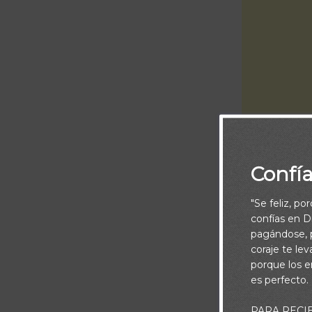
Confí
Piensa:
"Se feliz, po
confías en Di
Nuestra seguri
pagándose, p
conocer al Di
coraje te le
cuáles son nu
porque los e
es perfecto.
ser derribado 
pudiera errar 
PARA RECI