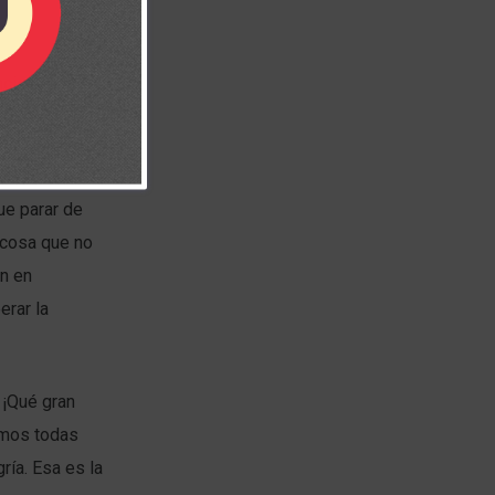
nciona: Dios
blemas y
ue parar de
 cosa que no
en en
erar la
 ¡Qué gran
amos todas
ría. Esa es la