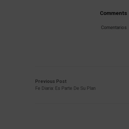
Comments
Comentarios
Post
Previous
Next
Previous Post
post:
post:
Fe Diaria: Es Parte De Su Plan
navigation