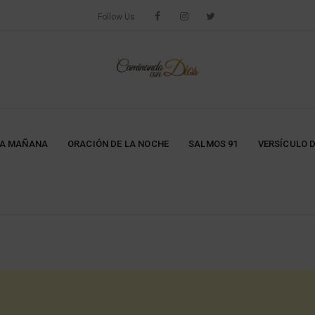
Follow Us
LA MAÑANA
ORACIÓN DE LA NOCHE
SALMOS 91
VERSÍCULO D