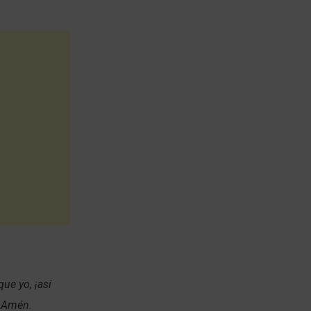
ue yo, ¡así
! Amén.