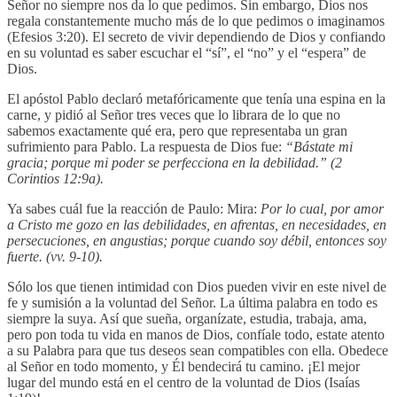
Señor no siempre nos da lo que pedimos. Sin embargo, Dios nos
regala constantemente mucho más de lo que pedimos o imaginamos
(Efesios 3:20). El secreto de vivir dependiendo de Dios y confiando
en su voluntad es saber escuchar el “sí”, el “no” y el “espera” de
Dios.
El apóstol Pablo declaró metafóricamente que tenía una espina en la
carne, y pidió al Señor tres veces que lo librara de lo que no
sabemos exactamente qué era, pero que representaba un gran
sufrimiento para Pablo. La respuesta de Dios fue:
“Bástate mi
gracia; porque mi poder se perfecciona en la debilidad.” (2
Corintios 12:9a).
Ya sabes cuál fue la reacción de Paulo: Mira:
Por lo cual, por amor
a Cristo me gozo en las debilidades, en afrentas, en necesidades, en
persecuciones, en angustias; porque cuando soy débil, entonces soy
fuerte. (vv. 9-10).
Sólo los que tienen intimidad con Dios pueden vivir en este nivel de
fe y sumisión a la voluntad del Señor. La última palabra en todo es
siempre la suya. Así que sueña, organízate, estudia, trabaja, ama,
pero pon toda tu vida en manos de Dios, confíale todo, estate atento
a su Palabra para que tus deseos sean compatibles con ella. Obedece
al Señor en todo momento, y Él bendecirá tu camino. ¡El mejor
lugar del mundo está en el centro de la voluntad de Dios (Isaías