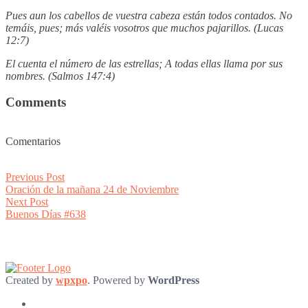
Pues aun los cabellos de vuestra cabeza están todos contados. No
temáis, pues; más valéis vosotros que muchos pajarillos. (Lucas
12:7)
El cuenta el número de las estrellas; A todas ellas llama por sus
nombres. (Salmos 147:4)
Comments
Comentarios
Post
Previous
Previous Post
post:
Oración de la mañana 24 de Noviembre
navigation
Next
Next Post
post:
Buenos Días #638
Created by
wpxpo
. Powered by
WordPress