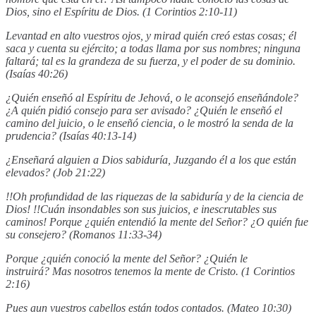
Dios, sino el Espíritu de Dios. (1 Corintios 2:10-11)
Levantad en alto vuestros ojos, y mirad quién creó estas cosas; él
saca y cuenta su ejército; a todas llama por sus nombres; ninguna
faltará; tal es la grandeza de su fuerza, y el poder de su dominio.
(Isaías 40:26)
¿Quién enseñó al Espíritu de Jehová, o le aconsejó enseñándole?
¿A quién pidió consejo para ser avisado? ¿Quién le enseñó el
camino del juicio, o le enseñó ciencia, o le mostró la senda de la
prudencia? (Isaías 40:13-14)
¿Enseñará alguien a Dios sabiduría, Juzgando él a los que están
elevados? (Job 21:22)
!!Oh profundidad de las riquezas de la sabiduría y de la ciencia de
Dios! !!Cuán insondables son sus juicios, e inescrutables sus
caminos! Porque ¿quién entendió la mente del Señor? ¿O quién fue
su consejero? (Romanos 11:33-34)
Porque ¿quién conoció la mente del Señor? ¿Quién le
instruirá? Mas nosotros tenemos la mente de Cristo. (1 Corintios
2:16)
Pues aun vuestros cabellos están todos contados. (Mateo 10:30)