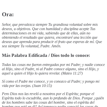
Ora:
Señor, que prevalezca siempre Tu grandiosa voluntad sobre mis
deseos, u objetivos. Que con humildad y disciplina acepte Tus
determinaciones en mi vida, sabiendo que de ellas, aún no
obteniendo el resultado que quiera, encontraré una lección que
deseas que aprenda para producir el fruto que esperas de mí. Que
sea siempre Tu voluntad, Padre. Amén.
Más Palabra Edificada / Dios todo lo conoce:
Todas las cosas me fueron entregadas por mi Padre; y nadie conoce
al Hijo, sino el Padre, ni al Padre conoce alguno, sino el Hijo, y
aquel a quien el Hijo lo quiera revelar. (Mateo 11:27)
Sí como el Padre me conoce, y yo conozco al Padre; y pongo mi
vida por las ovejas. (Juan 10:15)
Pero Dios nos las reveló a nosotros por el Espíritu; porque el
Espíritu todo lo escudriña, aun lo profundo de Dios. Porque ¿quién
de los hombres sabe las cosas del hombre, sino el espíritu del
hombre que está en él? Así tampoco nadie conoció las cosas de