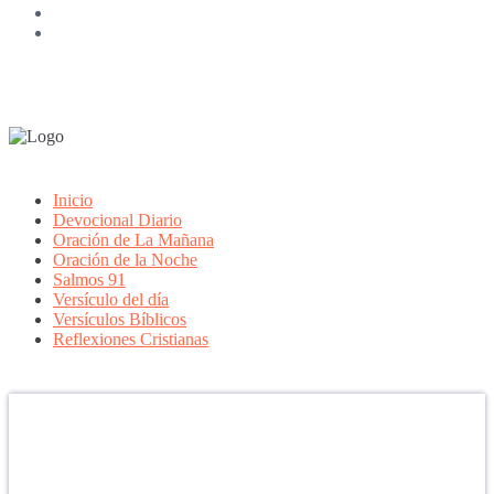
Inicio
Devocional Diario
Oración de La Mañana
Oración de la Noche
Salmos 91
Versículo del día
Versículos Bíblicos
Reflexiones Cristianas
Confía en DIOS
"Se feliz, porque la piedra nunca es tan grande si confías en Dios,