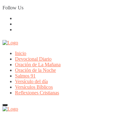
Skip
Follow Us
to
content
Inicio
Devocional Diario
Oración de La Mañana
Oración de la Noche
Salmos 91
Versículo del día
Versículos Bíblicos
Reflexiones Cristianas