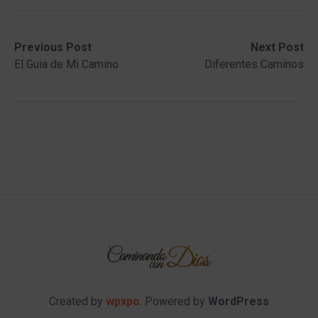
Post
Previous
Next
Previous Post
Next Post
post:
post:
El Guia de Mi Camino
Diferentes Caminos
navigation
Created by
wpxpo
. Powered by
WordPress