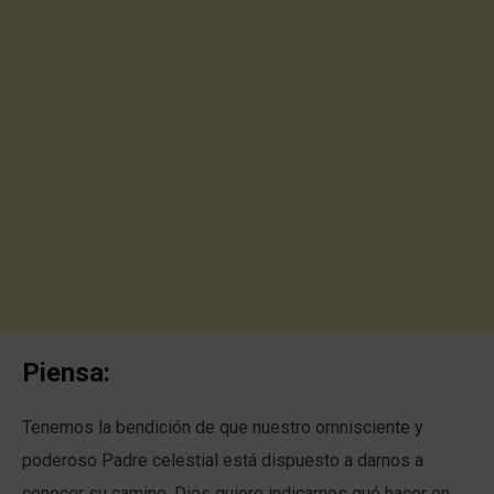
Piensa:
Tenemos la bendición de que nuestro omnisciente y
poderoso Padre celestial está dispuesto a darnos a
conocer su camino. Dios quiere indicarnos qué hacer en