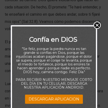
cada situación. De hecho, Él promete: “Te haré entender, y
te enseñaré el camino en que debes andar; sobre ti fijaré
mis ojos” (Sal 32.8). Veamos cómo podemos discernir la
voluntad de Dios en cada encrucijada de la vida.
Confía en DIOS
El primer paso es asegurarse de que nos hemos
"Se feliz, porque la piedra nunca es tan
arrepentido de todo pecado. Tratar de escuchar a Dios
grande si confías en Dios, porque las
mientras hay iniquidad en nuestro corazón es como usar
injusticias acaban pagándose, porque el dolor
se supera, porque el coraje te levanta, porque
una brújula imprecisa e indescifrable. Después de
el miedo te fortalece, porque los errores te
hacen aprender y porque nadie es perfecto.
confesar y arrepentirnos, podemos pedir dirección.
DIOS hoy, camina contigo. Feliz Día."
PARA RECIBIR NUESTRO MENSAJE CORTO
DEL DÍA EN TU CELULAR, DESCARGA
Luego, debemos leer la Biblia con regularidad y con un
NUESTRA APLICACIÓN ANDROID.
corazón deseoso y abierto. La Biblia es como una lámpara
en un camino oscuro (Sal 119.105). El último paso
DESCARGAR APLICACION
involucra al Espíritu Santo de Dios que mora en nosotros.