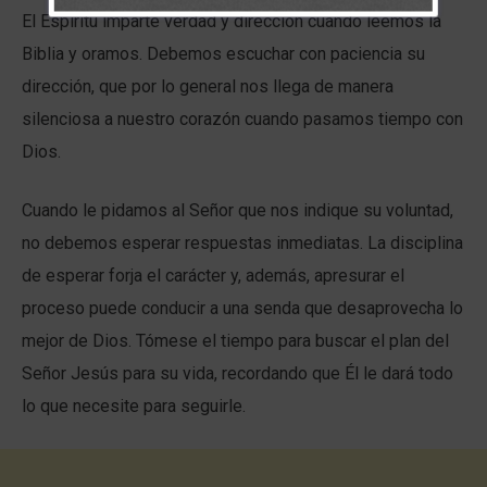
El Espíritu imparte verdad y dirección cuando leemos la
Biblia y oramos. Debemos escuchar con paciencia su
dirección, que por lo general nos llega de manera
silenciosa a nuestro corazón cuando pasamos tiempo con
Dios.
Cuando le pidamos al Señor que nos indique su voluntad,
no debemos esperar respuestas inmediatas. La disciplina
de esperar forja el carácter y, además, apresurar el
proceso puede conducir a una senda que desaprovecha lo
mejor de Dios. Tómese el tiempo para buscar el plan del
Señor Jesús para su vida, recordando que Él le dará todo
lo que necesite para seguirle.