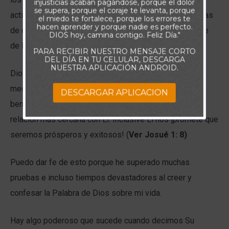
injusticias acaban pagándose, porque el dolor
se supera, porque el coraje te levanta, porque
actividades y el estrés del quehacer diario, las angustias
el miedo te fortalece, porque los errores te
hacen aprender y porque nadie es perfecto.
de circunstancias adversas, el miedo o la incertidumbre
DIOS hoy, camina contigo. Feliz Día."
de lo que pueda ocurrir en el futuro.
PARA RECIBIR NUESTRO MENSAJE CORTO
DEL DÍA EN TU CELULAR, DESCARGA
NUESTRA APLICACIÓN ANDROID.
Dios nos dice que cuanto más tiempo pasemos
meditando y hablando Su Palabra, más veremos los
DESCARGAR APLICACION
beneficios en nuestra vida diaria e incluso tener una
relación más cercana con Él. Inclusive Él nos ¡promete que
seremos prósperos y exitosos! (
Ver Josué 1: 8)
Puedo dar fe de esto porque he superado muchas
pruebas e incluso tiempos devastadores al creer y
confesar la Palabra de Dios sobre mi vida.
Hay algo poderoso que sucede cuando decimos Su