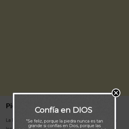
Piensa:
Confía en DIOS
La Palabra de Dios, guarda poderes que muchas veces
"Se feliz, porque la piedra nunca es tan
grande si confías en Dios, porque las
los creyentes no logran ver, por muchas razones: Las