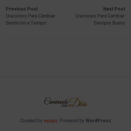
Post
Previous
Next
Previous Post
Next Post
post:
post:
Oraciones Para Cambiar:
Oraciones Para Cambiar:
navigation
Bendición a Tiempo
Siempre Bueno
Created by
wpxpo
. Powered by
WordPress