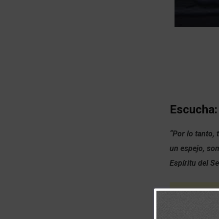
Escucha:
“Por lo tanto,
un espejo, so
Espíritu del S