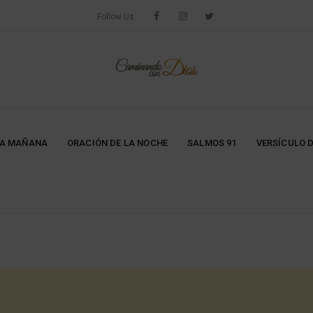
Follow Us
LA MAÑANA
ORACIÓN DE LA NOCHE
SALMOS 91
VERSÍCULO D