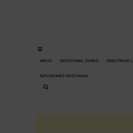
Skip
to
content
INICIO
DEVOCIONAL DIARIO
ORACIÓN DE 
REFLEXIONES CRISTIANAS