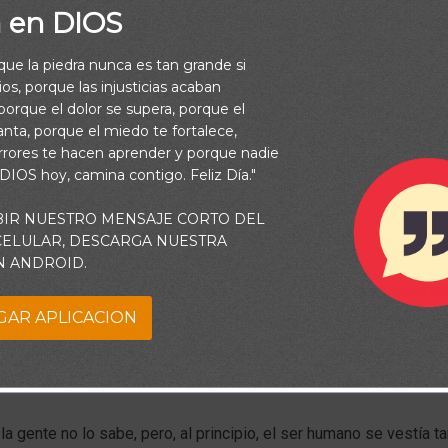
a en DIOS
rque la piedra nunca es tan grande si
os, porque las injusticias acaban
orque el dolor se supera, porque el
vanta, porque el miedo te fortalece,
rrores te hacen aprender y porque nadie
 DIOS hoy, camina contigo. Feliz Día."
BIR NUESTRO MENSAJE CORTO DEL
 CELULAR, DESCARGA NUESTRA
N ANDROID.
s considerado el hecho de que el hombre es la única criatura c
GAR APLICACION
ropa para cubrirse? Todas las otras criaturas poseen sus propia
crece pelaje, a otras plumas, escamas o piel curtida. ¡Pero todas
fuera!
la gente no lo sabe, pero, al principio, el ser humano se vestía 