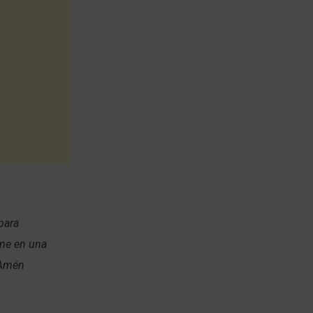
para
rme en una
 Amén