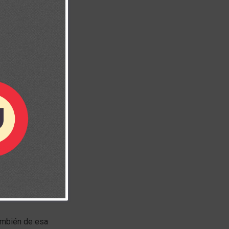
reada por Dios
s vestiduras.
 se visten de
también de esa