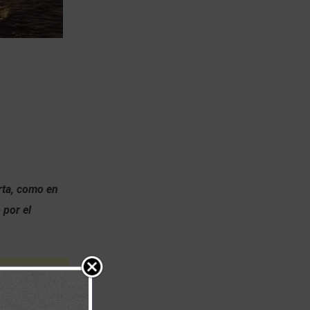
rta, como en
 por el