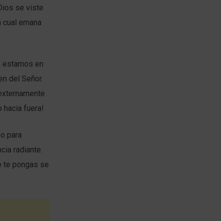
Dios se viste
a cual emana
 y estamos en
en del Señor.
 externamente
 hacia fuera!
po para
cia radiante.
ue te pongas se