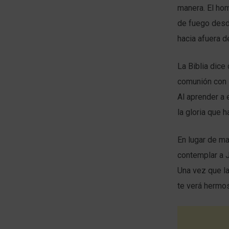
manera. El ho
de fuego desde
hacia afuera d
La Biblia dice
comunión con É
Al aprender a
la gloria que 
En lugar de ma
contemplar a J
Una vez que la
te verá hermo