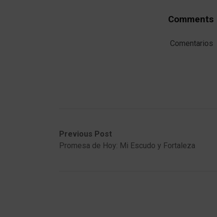
Comments
Comentarios
Post
Previous
Next
Previous Post
post:
post:
Promesa de Hoy: Mi Escudo y Fortaleza
navigation