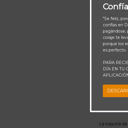
Confí
"Se feliz, po
confías en Di
pagándose, p
coraje te le
porque los e
es perfecto.
PARA RECI
Piensa:
DÍA EN TU
APLICACIÓ
¿Alguna vez ha
DESCAR
que debe usar 
A algunas les 
adentro hacia 
La mayoría de 