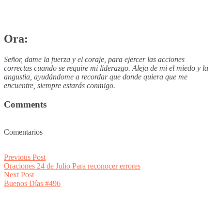
Ora:
Señor, dame la fuerza y el coraje, para ejercer las acciones
correctas cuando se require mi liderazgo. Aleja de mi el miedo y la
angustia, ayudándome a recordar que donde quiera que me
encuentre, siempre estarás conmigo.
Comments
Comentarios
Post
Previous
Previous Post
post:
Oraciones 24 de Julio Para reconocer errores
navigation
Next
Next Post
post:
Buenos Días #496