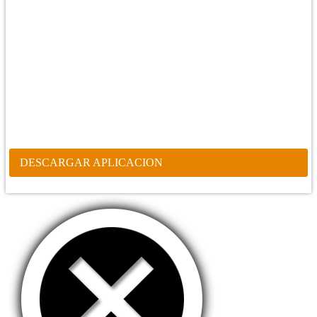
Confía en DIOS
"Se feliz, porque la piedra nunca es tan grande si confías en Dios,
porque las injusticias acaban pagándose, porque el dolor se supera,
porque el coraje te levanta, porque el miedo te fortalece, porque los
errores te hacen aprender y porque nadie es perfecto. DIOS hoy,
camina contigo. Feliz Día."
PARA RECIBIR NUESTRO MENSAJE CORTO DEL DÍA EN
TU CELULAR, DESCARGA NUESTRA APLICACIÓN
ANDROID.
DESCARGAR APLICACION