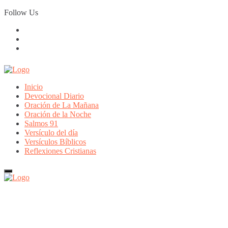
Skip
Follow Us
to
content
Inicio
Devocional Diario
Oración de La Mañana
Oración de la Noche
Salmos 91
Versículo del día
Versículos Bíblicos
Reflexiones Cristianas