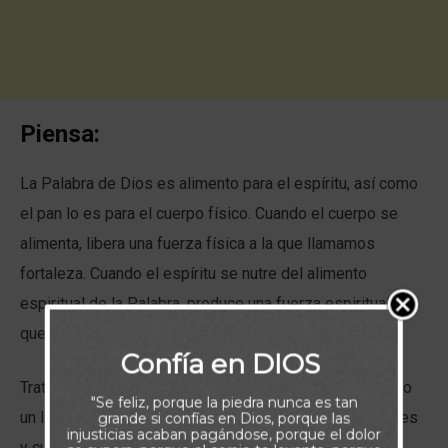
Piensa:
La Palabra de Dios es alimento para el espíritu, así como
el pan lo es para el cuerpo físico. Cuando el cuerpo se
alimenta, libera una fuerza física a la que llamamos
fortaleza. Cuando el espíritu se nutre del alimento
espiritual de la Palabra, produce una fuerza espiritual a la
que llamamos fe.
Confía en DIOS
Trata de hacer esto: cierra los ojos y obsérvate cortando
"Se feliz, porque la piedra nunca es tan
un limón. Ahora pon esa rodaja de limón entre tus dientes
grande si confías en Dios, porque las
injusticias acaban pagándose, porque el dolor
y cuando yo diga
Tres
, muérdela tan duro que el jugo