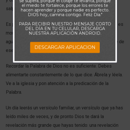
se supera, porque el coraje te levanta, porque
el miedo te fortalece, porque los errores te
salpique en tu boca. Uno. Dos. Tres. ¡Muerde!
hacen aprender y porque nadie es perfecto.
DIOS hoy, camina contigo. Feliz Día."
PARA RECIBIR NUESTRO MENSAJE CORTO
Es posible que tengas un recuerdo tan vívido de lo que es
DEL DÍA EN TU CELULAR, DESCARGA
morder un limón, al punto que ahora mismo se te haga
NUESTRA APLICACIÓN ANDROID.
agua la boca. Pero déjame preguntarte algo:
¿
te nutriste de
DESCARGAR APLICACION
ese recuerdo
?
No.
Recordar la Palabra de Dios no es suficiente. Debes
alimentarte constantemente de lo que dice. Ábrela y léela.
Ve a la iglesia y pon atención a la predicación de la
Palabra.
Un día leerás un versículo familiar, un versículo que ya has
leído miles de veces, y de pronto Dios te dará la
revelación más grande que hayas tenido: una revelación