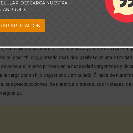
 CELULAR, DESCARGA NUESTRA
es decir, peces, el Señor suplió la necesidad de su siervo cuando
N ANDROID.
gar los impuestos. Ningún siervo de Cristo jamás saldrá perdie
GAR APLICACION
ro querido Señor está siempre pensando de antemano en nuestr
se complace en evitarnos la vergüenza y prevé nuestras ansied
s, acumulando sus actos de amor y proveyendo antes que venga
or mí y por ti”, dijo, juntando esas dos palabras en una intimida
l se pone a sí mismo primero en la necesidad vergonzosa y llev
la carga por su hijo angustiado y atribulado. Él hace de nuestra
, sus preocupaciones; de nuestras tristezas, sus tristezas; de
 vergüenza.