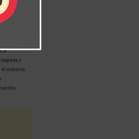
 llegó el
ndo.
as
ades y
 la
d sagrada y
a el extremo
s
 nuestra