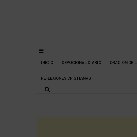
Skip
to
content
INICIO
DEVOCIONAL DIARIO
ORACIÓN DE 
REFLEXIONES CRISTIANAS