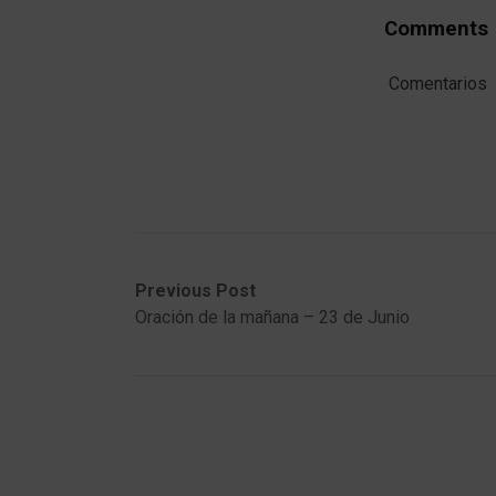
Comments
Comentarios
Post
Previous
Next
Previous Post
post:
post:
Oración de la mañana – 23 de Junio
navigation