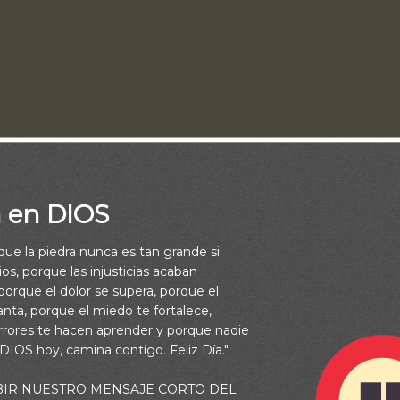
a en DIOS
rque la piedra nunca es tan grande si
do pescador. Jesús le había dicho: “Sígueme” y Pedro había dej
os, porque las injusticias acaban
ca para seguirlo. Leemos que al instante dejó sus redes y lo s
orque el dolor se supera, porque el
a experiencia tremenda para Pedro; esa renuncia a sus medios d
vanta, porque el miedo te fortalece,
rrores te hacen aprender y porque nadie
del mantenimiento de su hogar, sin contar el dinero para los imp
 DIOS hoy, camina contigo. Feliz Día."
o dejó todo para seguir a Cristo; y el Señor sabía que él había de
BIR NUESTRO MENSAJE CORTO DEL
sistencia para responder a su llamado. Con lo mismo que Pedro