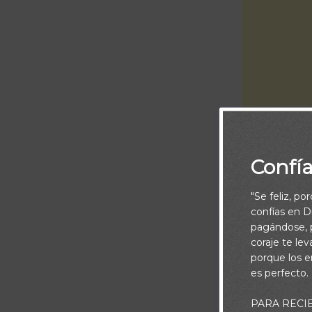
Confí
Piensa:
"Se feliz, po
Pedro había si
confías en Di
negocio de pes
pagándose, p
haber sido un
coraje te le
porque los e
subsistencia, 
es perfecto.
el pescador, l
PARA RECI
medios de sub