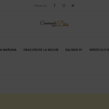
Follow Us
LA MAÑANA
ORACIÓN DE LA NOCHE
SALMOS 91
VERSÍCULO D