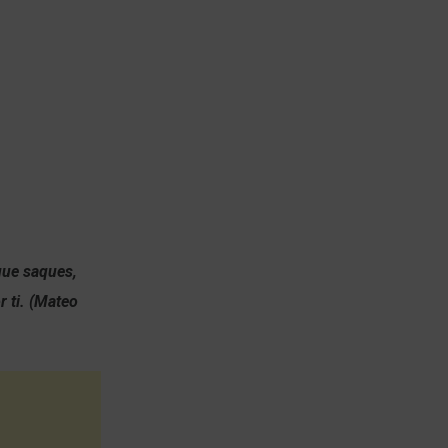
 que saques,
r ti. (Mateo