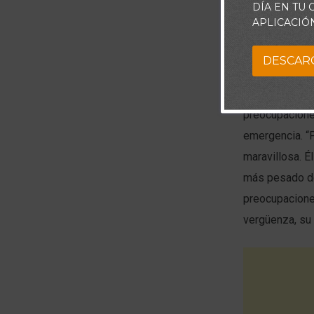
DÍA EN TU
por su causa, 
APLICACIÓ
momento de pa
DESCAR
Así que nuest
necesidades; 
preocupacione
emergencia. “P
maravillosa. É
más pesado de 
preocupaciones
vergüenza, su