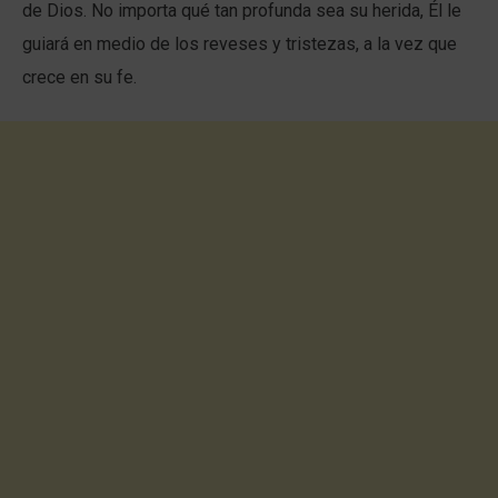
de Dios. No importa qué tan profunda sea su herida, Él le
guiará en medio de los reveses y tristezas, a la vez que
crece en su fe.