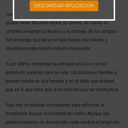
DESCARGAR APLICACION
Luego, obedezca su dirección, aunque no sea lo que
quiere hacer. Muchas veces, el camino del Señor es
contrario a nuestros deseos y al consejo de los amigos.
Sin embargo, su plan es el que traerá crecimiento y
resultados para nuestro máximo bienestar.
Y, por último, mantenga su enfoque en Dios y en su
propósito superior para su vida. Las personas tienden a
pensar mucho en sus heridas y en el daño que reciben,
que es lo que hace que la frustración sea tan destructiva.
Solo hay un método conveniente para enfrentar la
frustración: buscar la voluntad del Señor. Aunque los
planes humanos se descarrilan, nada cambia el propósito