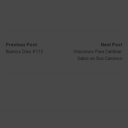
Post
Previous
Next
Previous Post
Next Post
post:
post:
Buenos Días #113
Oraciones Para Cambiar:
navigation
Sabio en Sus Caminos