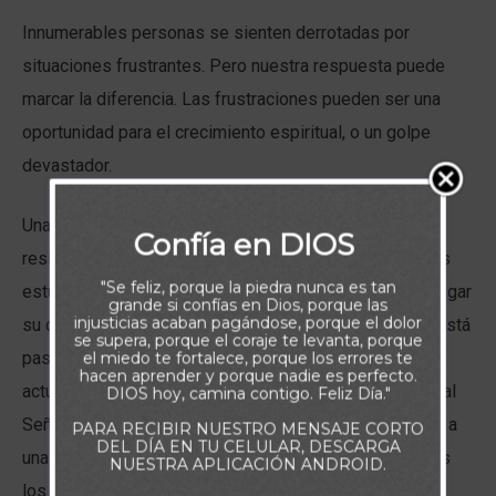
Innumerables personas se sienten derrotadas por
situaciones frustrantes. Pero nuestra respuesta puede
marcar la diferencia. Las frustraciones pueden ser una
oportunidad para el crecimiento espiritual, o un golpe
devastador.
Una respuesta adecuada a la frustración comienza por
Confía en DIOS
resistir la tendencia natural a amargarse. Si alguien más
"Se feliz, porque la piedra nunca es tan
estuvo involucrado en la situación, no se apresure a juzgar
grande si confías en Dios, porque las
injusticias acaban pagándose, porque el dolor
su conducta. No podemos saber por completo lo que está
se supera, porque el coraje te levanta, porque
pasando en la vida de los demás, ni qué los motiva a
el miedo te fortalece, porque los errores te
hacen aprender y porque nadie es perfecto.
actuar como lo hacen. El segundo paso es preguntarle al
DIOS hoy, camina contigo. Feliz Día."
Señor: “¿Cómo debo responder?” Dios puede guiarnos a
PARA RECIBIR NUESTRO MENSAJE CORTO
DEL DÍA EN TU CELULAR, DESCARGA
una respuesta sabia y correcta, porque Él conoce todos
NUESTRA APLICACIÓN ANDROID.
los hechos.