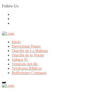
Skip
Follow Us
to
content
Inicio
Devocional Diario
Oración de La Mañana
Oración de la Noche
Salmos 91
Versículo del día
Versículos Bíblicos
Reflexiones Cristianas