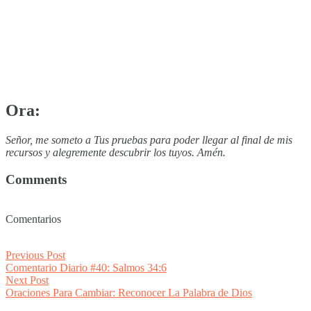
Ora:
Señor, me someto a Tus pruebas para poder llegar al final de mis
recursos y alegremente descubrir los tuyos. Amén.
Comments
Comentarios
Post
Previous
Previous Post
post:
Comentario Diario #40: Salmos 34:6
navigation
Next
Next Post
post:
Oraciones Para Cambiar: Reconocer La Palabra de Dios