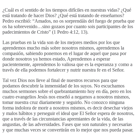
¿Cuál es el sentido de los tiempos difíciles en nuestras vidas? ¿Qué
está tratando de hacer Dios? ¿Qué está tratando de enseñarnos?
Pedro escribió: “
Amados, no os sorprendáis del fuego de prueba que
os ha sobrevenido…
sino gozaos por cuanto sois participantes de los
padecimientos de Cristo
” (1 Pedro 4:12, 13).
Las pruebas en la vida son de los mejores medios por los que
aprendemos mucho más sobre nosotros mismos, aprendemos la
compasión, sabiendo ponernos en el lugar de aquel que pasa por
donde nosotros ya hemos estado, Aprendemos a esperar
pacientemente, aprendemos lo valiosa que es la esperanza y como a
través de ella podemos fortalecer y nutrir nuestra fe en el Señor.
Tal vez Dios nos lleve al final de nuestros recursos para que
podamos descubrir la inmensidad de los suyos. No escuchamos
muchos sermones sobre el quebrantamiento hoy en día, pero en los
cuatro evangelios Jesús nos enseñó a negarnos a nosotros mismos,
tomar nuestra cruz diariamente y seguirlo. No conozco ninguna
forma indolora de morir a nosotros mismos, es decir desechar viejos
y malos hábitos y perseguir el ideal que El Señor espera de nosotros,
que a través de las circunstancias apremiantes de la vida, de las
angustias, de las adversidades. Fases que son naturales y necesarias
y que muchas veces se convertirán en lo mejor que nos pueda pasar.