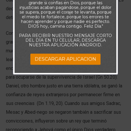
grande si confías en Dios, porque las
injusticias acaban pagándose, porque el dolor
decir, mucha gente vacila en asuntos que requieren una
se supera, porque el coraje te levanta, porque
el miedo te fortalece, porque los errores te
determinación firme.
hacen aprender y porque nadie es perfecto.
DIOS hoy, camina contigo. Feliz Día."
Compare esta actitud con el modo de pensar de los
PARA RECIBIR NUESTRO MENSAJE CORTO
DEL DÍA EN TU CELULAR, DESCARGA
grandes hombres y mujeres de la Biblia. A pesar de
NUESTRA APLICACIÓN ANDROID.
muchos años de trato injusto, José nunca vaciló en su
DESCARGAR APLICACION
lealtad a los principios divinos. Como resultado, se
encontró en el lugar correcto en el momento adecuado
para ocuparse de la supervivencia de Israel (Gn 50.20).
Daniel, otro hombre justo en una tierra idólatra, se ganó la
confianza de reyes extranjeros por permanecer firme en
sus creencias (Dn 1.19, 20). Cuando sus amigos Sadrac,
Mesac y Abed-nego se negaron también a sacrificar sus
convicciones, influyeron sobre un rey que terminó
reconociendo a Jehová como el único Dios verdadero