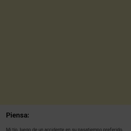
Piensa:
Mi tío, luego de un accidente en su pasatiempo preferido,