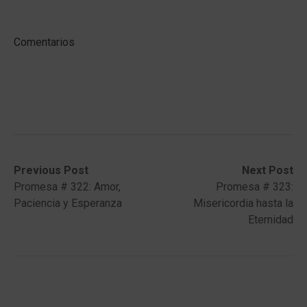
Comentarios
Post
Previous
Next
Previous Post
Next Post
post:
post:
Promesa # 322: Amor,
Promesa # 323:
navigation
Paciencia y Esperanza
Misericordia hasta la
Eternidad