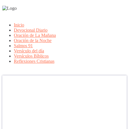
Inicio
Devocional Diario
Oración de La Mañana
Oración de la Noche
Salmos 91
Versículo del día
Versículos Bíblicos
Reflexiones Cristianas
Confía en DIOS
"Se feliz, porque la piedra nunca es tan grande si confías en Dios,
porque las injusticias acaban pagándose, porque el dolor se supera,
porque el coraje te levanta, porque el miedo te fortalece, porque los
errores te hacen aprender y porque nadie es perfecto. DIOS hoy,
camina contigo. Feliz Día."