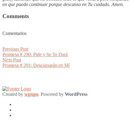
en que puedo continuar porque descanso en Tu cuidado. Amen.
Comments
Comentarios
Post
Previous
Previous Post
post:
Promesa # 290: Pide y Se Te Dará
navigation
Next
Next Post
post:
Promesa # 291: Descansarán en Mí
Created by
wpxpo
. Powered by
WordPress